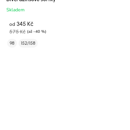
Skladem
345 Kč
od
575 Kč
(až –40 %)
98
152/158