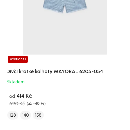
VÝPRODEJ
Dívčí krátké kalhoty MAYORAL 6205-054
Skladem
414 Kč
od
690 Kč
(až –40 %)
128
140
158