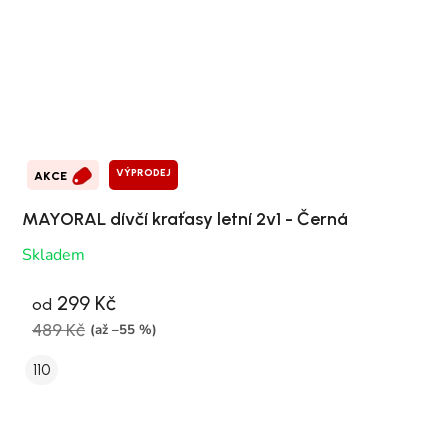
VÝPRODEJ
AKCE
MAYORAL dívčí kraťasy letní 2v1 - Černá
Skladem
299 Kč
od
489 Kč
(až –55 %)
110