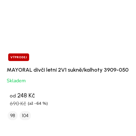
VÝPRODEJ
MAYORAL dívčí letní 2V1 sukně/kalhoty 3909-050
Skladem
248 Kč
od
690 Kč
(až –64 %)
98
104