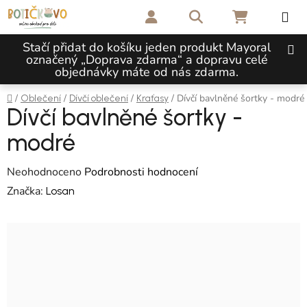
Přejít na obsah
Hledat
NÁKUPNÍ 
Stačí přidat do košíku jeden produkt Mayoral
označený „Doprava zdarma“ a dopravu celé
objednávky máte od nás zdarma.
Domů
/
/
/
/
Dívčí bavlněné šortky - modré
Oblečení
Dívčí oblečení
Kraťasy
Dívčí bavlněné šortky -
modré
Průměrné hodnocení produktu je 0,0 z 5 hvězdiček.
Neohodnoceno
Podrobnosti hodnocení
Značka:
Losan