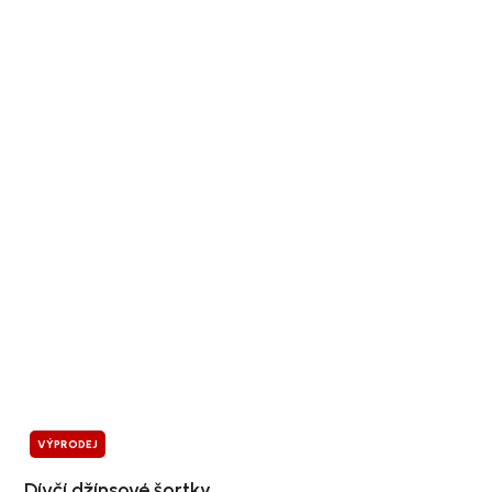
VÝPRODEJ
Dívčí džínsové šortky