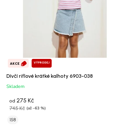
VÝPRODEJ
AKCE
Dívčí riflové krátké kalhoty 6903-038
Skladem
275 Kč
od
745 Kč
(až –63 %)
158