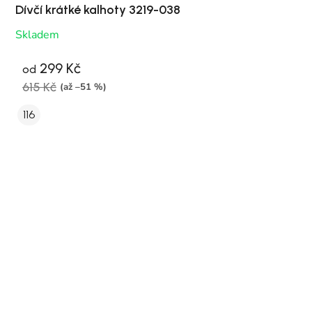
Dívčí krátké kalhoty 3219-038
Skladem
299 Kč
od
615 Kč
(až –51 %)
116