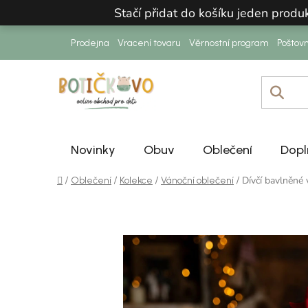
Přejít na obsah
Stačí přidat do košíku jeden prod
Prodejna
Vracení tovaru
Věrnostní program
Poštov
Novinky
Obuv
Oblečení
Dopl
Domů
/
/
/
/
Dívčí bavlněné 
Oblečení
Kolekce
Vánoční oblečení