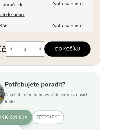
Zvolte variantu
doručit do:
ti doručení
Kód:
Zvolte variantu
Kč
DO KOŠÍKU
a:
Potřebujete poradit?
Zavolejte nám nebo využijte jednu z našich
funkcí
1 918 669 804
ZEPTAT SE