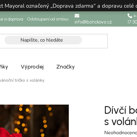
ukt Mayoral označený „Doprava zdarma“ a dopravu celé
+4
né a doprava
Odstoupení od smlouvy
info@botickovo.cz
17:3
ňky
Výprodej
Značky
vánoční tričko s volánky
Dívčí b
s volá
Průměrné hodno
Neohodnocen