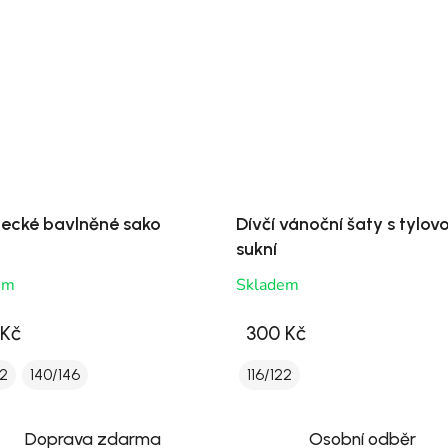
ecké bavlněné sako
Dívčí vánoční šaty s tylov
sukní
em
Skladem
 Kč
300 Kč
22
140/146
116/122
Doprava zdarma
Osobní odběr