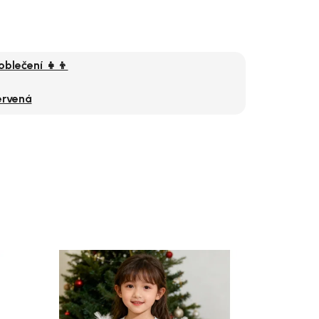
oblečení 👧👦
ervená