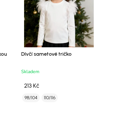
lkou
Dívčí sametové tričko
Skladem
213 Kč
98/104
110/116