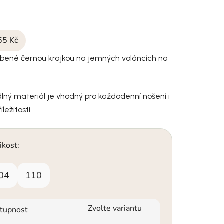
65 Kč
dobené černou krajkou na jemných voláncích na
ný materiál je vhodný pro každodenní nošení i
íležitosti.
ikost:
04
110
Zvolte variantu
tupnost