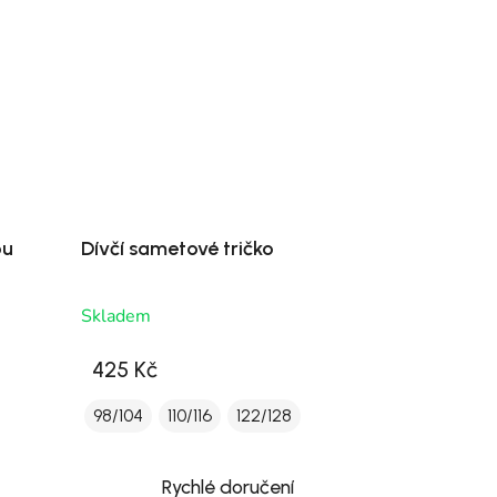
ou
Dívčí sametové tričko
Skladem
425 Kč
98/104
110/116
122/128
Rychlé doručení