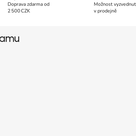
Doprava zdarma od
Možnost vyzvednutí
2 500 CZK
v prodejně
gramu