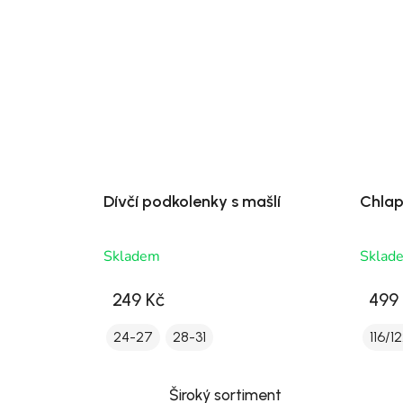
Dívčí podkolenky s mašlí
Chlap
Skladem
Sklad
249 Kč
499
24-27
28-31
116/1
Široký sortiment