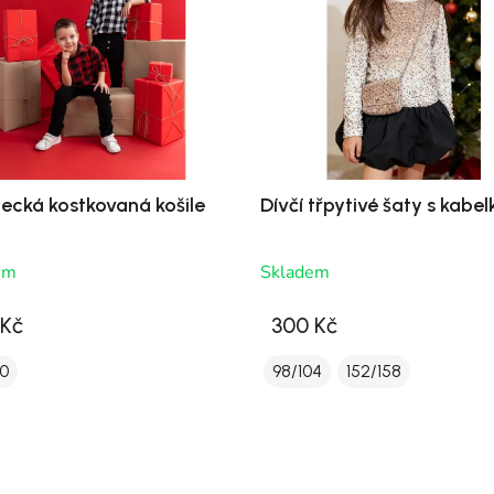
ecká kostkovaná košile
Dívčí třpytivé šaty s kabe
em
Skladem
 Kč
300 Kč
10
98/104
152/158