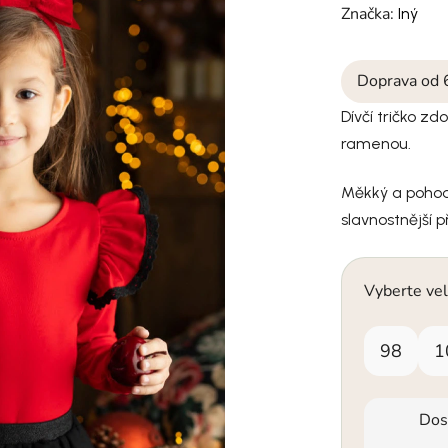
Značka:
Iný
Doprava od 
Dívčí tričko z
ramenou.
Měkký a pohodl
slavnostnější př
Vyberte vel
98
1
Dos