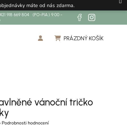
 objednávky máte od nás zdarma.
21 918 669 804 (PO-PIA:) 9:00 -
0
PRÁZDNÝ KOŠÍK
NÁKUPNÍ KOŠÍK
avlněné vánoční tričko
nky
cení produktu je 0,0 z 5 hvězdiček.
o
Podrobnosti hodnocení