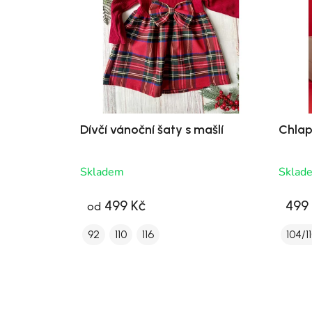
Dívčí vánoční šaty s mašlí
Chlap
Skladem
Sklad
499 Kč
499
od
92
110
116
104/1