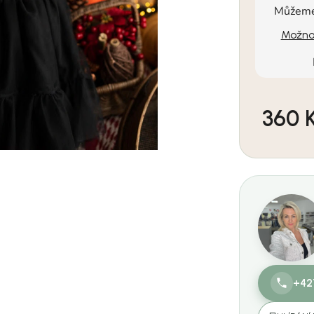
Můžeme 
Možnos
360 
Měrná cen
+42