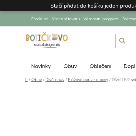
Přejít na obsah
Stačí přidat do košíku jeden prod
Prodejna
Vracení tovaru
Věrnostní program
Poštov
Novinky
Obuv
Oblečení
Dopl
Domů
/
/
/
/
Dívčí LED sv
Obuv
Dívčí obuv
Plážová obuv - crocsy