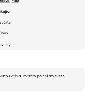
,
zkové
Pláž
ikající
evčatá
Obuv
ovinky
benou voľbou rodičov po celom svete.