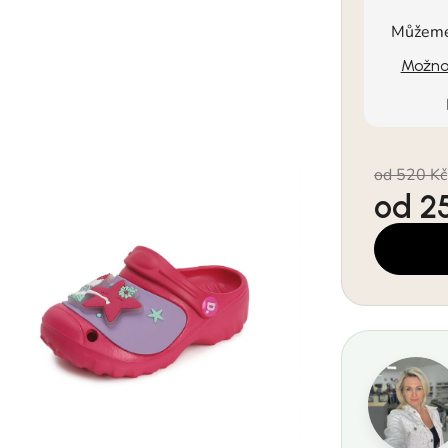
Můžeme 
Možnos
od 520 Kč
od
2
Měrná cen