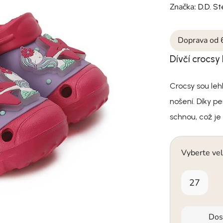
Značka:
D.D. S
Doprava od 
Dívčí crocsy
Crocsy sou leh
nošení. Díky p
schnou, což je 
Vyberte vel
27
Dos