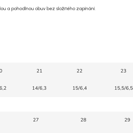
hlou a pohodlnou obuv bez složitého zapínání.
0
21
22
23
6,2
14/6,3
15/6,4
15,5/6,5
27
28
29