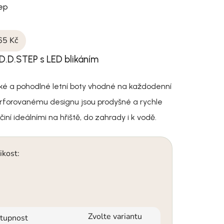
tep
65 Kč
 D.D.STEP s LED blikáním
ké a pohodlné letní boty vhodné na každodenní
erforovanému designu jsou prodyšné a rychle
činí ideálními na hřiště, do zahrady i k vodě.
ikost:
Zvolte variantu
tupnost