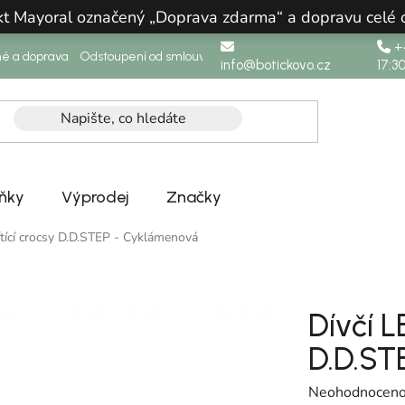
ukt Mayoral označený „Doprava zdarma“ a dopravu celé
+4
né a doprava
Odstoupení od smlouvy
info@botickovo.cz
17:3
ňky
Výprodej
Značky
ítící crocsy D.D.STEP - Cyklámenová
Dívčí L
D.D.ST
Průměrné hodno
Neohodnocen