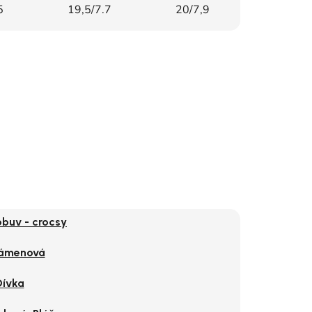
5
19,5/7.7
20/7,9
obuv - crocsy
ámenová
Dívka