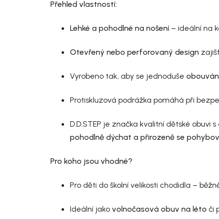
Přehled vlastností:
Lehké a pohodlné na nošení
– ideální na k
Otevřený nebo perforovaný design
zajiš
Vyrobeno tak, aby se jednoduše
obouván
Protiskluzová podrážka pomáhá při bezpe
D.D.STEP je značka kvalitní dětské obuvi 
pohodlně dýchat a přirozeně se pohybo
Pro koho jsou vhodné?
Pro děti do školní velikosti chodidla – běžn
Ideální jako
volnočasová obuv na léto
či 