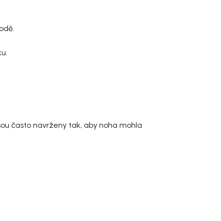
vodě.
ku.
 jsou často navrženy tak, aby noha mohla