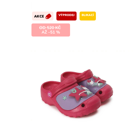
VÝPRODEJ
BLIKACÍ
AKCE
OD 520 KČ
AŽ –51 %