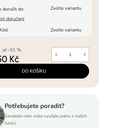
Zvolte variantu
doručit do:
ti doručení
Kód:
Zvolte variantu
až –51 %
50 Kč
a:
DO KOŠÍKU
Potřebujete poradit?
Zavolejte nám nebo využijte jednu z našich
funkcí