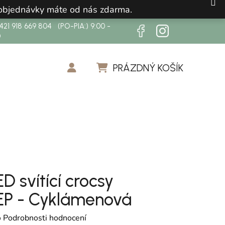
 objednávky máte od nás zdarma.
21 918 669 804 (PO-PIA:) 9:00 -
0
PRÁZDNÝ KOŠÍK
NÁKUPNÍ KOŠÍK
ED svítící crocsy
EP - Cyklámenová
cení produktu je 0,0 z 5 hvězdiček.
o
Podrobnosti hodnocení