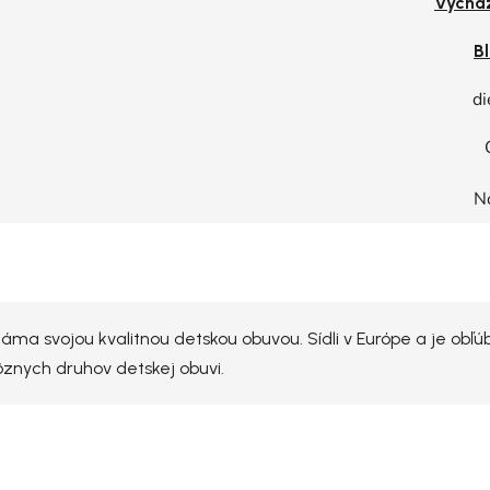
Vychá
Bl
di
N
ma svojou kvalitnou detskou obuvou. Sídli v Európe a je obľú
rôznych druhov detskej obuvi.