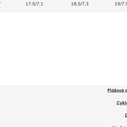
7
17,5/7,1
18,5/7,3
19/7,
Plážová 
Cykl