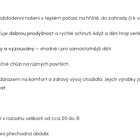
aždodenní nošení v teplém počasí, na hřiště, do zahrady či k 
ťuje
dobrou prodyšnost
a rychlé schnutí, když si děti hrají ven
y a vyzouvány
– vhodné i pro samostatnější děti.
čné chůzi na různých površích.
s důrazem na komfort a zdravý vývoj chodidla. Jejich výrobky
vat
.
ě v rozsahu velikostí od cca 20 do 31.
pro přechodná období.