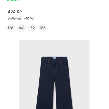
Skladem
474 Kč
790 Kč
(–40 %)
128
140
152
158