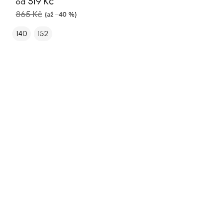
519 Kč
od
865 Kč
(až –40 %)
140
152