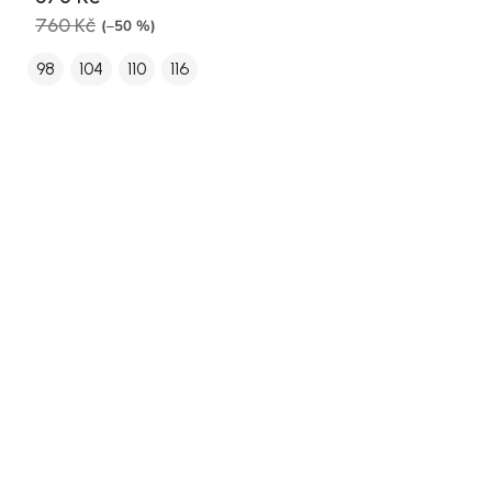
760 Kč
(–50 %)
98
104
110
116