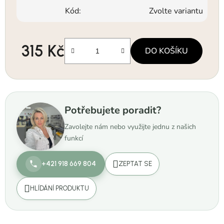
Kód:
Zvolte variantu
315 Kč
DO KOŠÍKU
Měrná cena:
Potřebujete poradit?
Zavolejte nám nebo využijte jednu z našich
funkcí
+421 918 669 804
ZEPTAT SE
HLÍDÁNÍ PRODUKTU