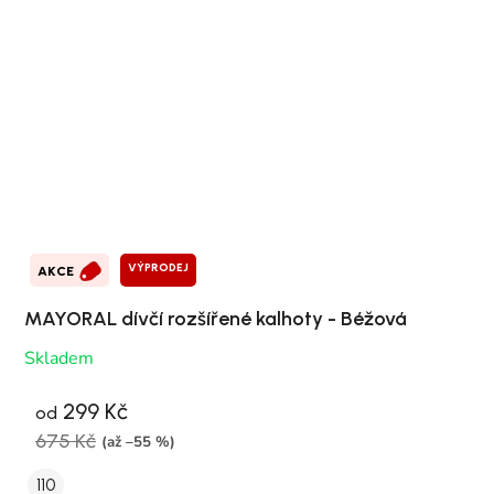
VÝPRODEJ
AKCE
MAYORAL dívčí rozšířené kalhoty - Béžová
Skladem
299 Kč
od
675 Kč
(až –55 %)
110