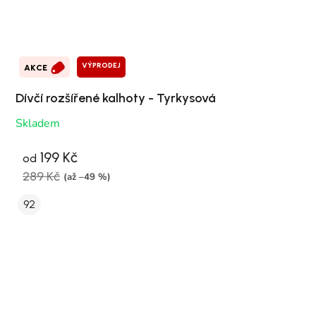
VÝPRODEJ
AKCE
Dívčí rozšířené kalhoty - Tyrkysová
Skladem
199 Kč
od
289 Kč
(až –49 %)
92