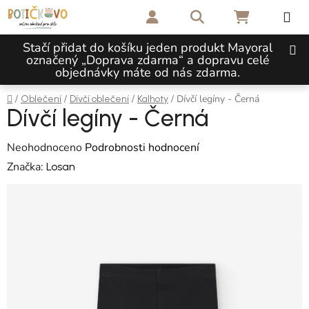
Přejít na obsah
Hledat
NÁKUPNÍ 
Stačí přidat do košíku jeden produkt Mayoral
označený „Doprava zdarma“ a dopravu celé
objednávky máte od nás zdarma.
Domů
/
/
/
/
Dívčí legíny - Černá
Oblečení
Dívčí oblečení
Kalhoty
Dívčí legíny - Černá
Průměrné hodnocení produktu je 0,0 z 5 hvězdiček.
Neohodnoceno
Podrobnosti hodnocení
Značka:
Losan