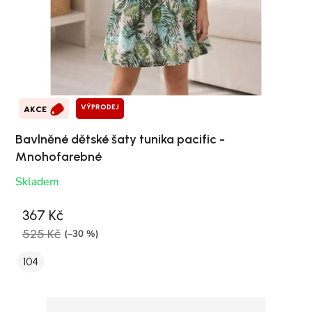
VÝPRODEJ
AKCE
Bavlněné dětské šaty tunika pacific -
Mnohofarebné
Skladem
367 Kč
525 Kč
(–30 %)
104