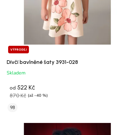
VÝPRODEJ
Dívčí bavlněné šaty 3931-028
Skladem
522 Kč
od
870 Kč
(až –40 %)
98