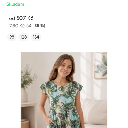
Skladem
507 Kč
od
780 Kč
(až –35 %)
98
128
134