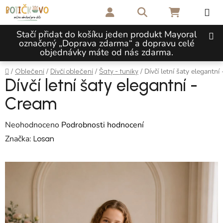
Přejít na obsah
Hledat
NÁKUPNÍ 
Stačí přidat do košíku jeden produkt Mayoral
označený „Doprava zdarma“ a dopravu celé
objednávky máte od nás zdarma.
Domů
/
/
/
/
Dívčí letní šaty elegantní
Oblečení
Dívčí oblečení
Šaty - tuniky
Dívčí letní šaty elegantní -
Cream
Průměrné hodnocení produktu je 0,0 z 5 hvězdiček.
Neohodnoceno
Podrobnosti hodnocení
Značka:
Losan