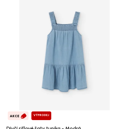
VÝPRODEJ
AKCE
Dívčí riflové šaty tunika - Modrá