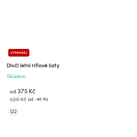
VÝPRODEJ
Dívčí letní riflové šaty
Skladem
375 Kč
od
625 Kč
(až –40 %)
122