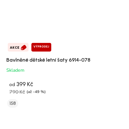
VÝPRODEJ
AKCE
Bavlněné dětské letní šaty 6914-078
Skladem
399 Kč
od
790 Kč
(až –49 %)
158