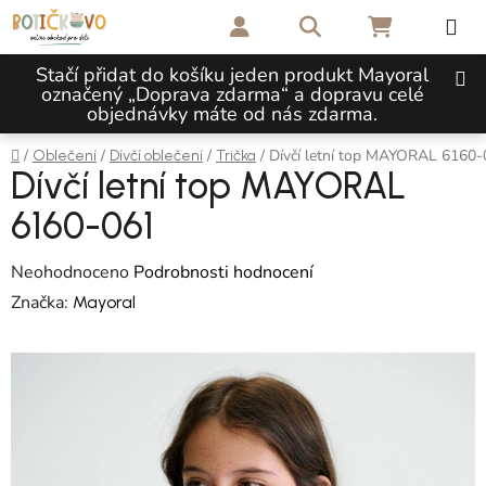
Přejít na obsah
Hledat
NÁKUPNÍ 
Stačí přidat do košíku jeden produkt Mayoral
označený „Doprava zdarma“ a dopravu celé
objednávky máte od nás zdarma.
Domů
/
/
/
/
Dívčí letní top MAYORAL 6160
Oblečení
Dívčí oblečení
Trička
Dívčí letní top MAYORAL
6160-061
Průměrné hodnocení produktu je 0,0 z 5 hvězdiček.
Neohodnoceno
Podrobnosti hodnocení
Značka:
Mayoral