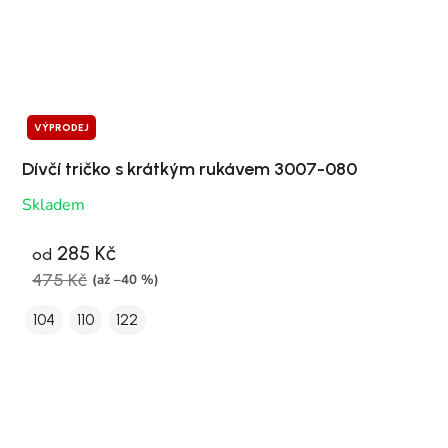
VÝPRODEJ
Dívčí tričko s krátkým rukávem 3007-080
Skladem
285 Kč
od
475 Kč
(až –40 %)
104
110
122