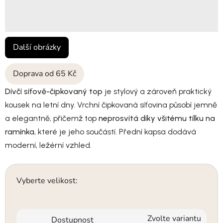
Další obrázky
Doprava od 65 Kč
Dívčí síťově-čipkovaný top
je stylový a zároveň praktický
kousek na letní dny. Vrchní čipkovaná síťovina působí jemně
a elegantně, přičemž top
neprosvítá díky všitému tílku na
ramínka
, které je jeho součástí. Přední kapsa dodává
moderní, ležérní vzhled.
Vyberte velikost:
Zvolte variantu
Dostupnost