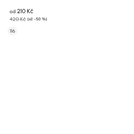
210 Kč
od
420 Kč
(až –50 %)
116