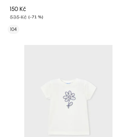
150 Kč
535 Kč
(–71 %)
104