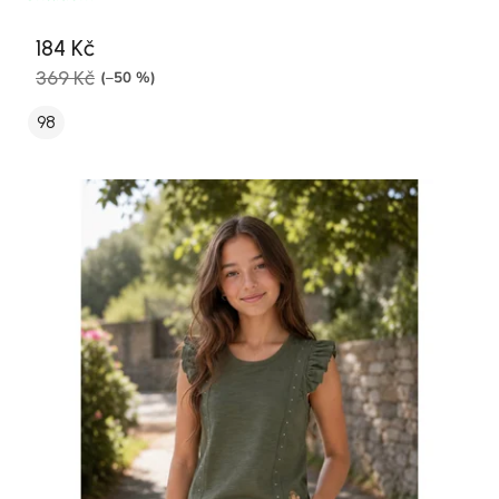
184 Kč
369 Kč
(–50 %)
98