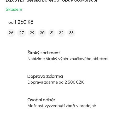
D.D.STEP dětská barefoot obuv 063-61983F
Skladem
1 260 Kč
od
26
27
29
30
31
32
33
Široký sortiment
Nabízíme široký výběr značkového oblečení
Doprava zdarma
Doprava zdarma od 2 500 CZK
Osobní odběr
Možnost vyzvednutí zboží v prodejně