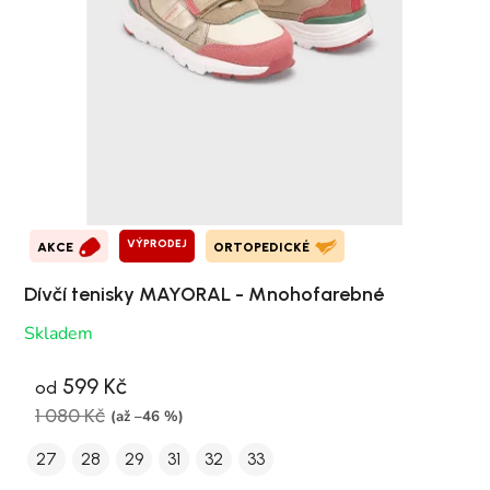
VÝPRODEJ
AKCE
ORTOPEDICKÉ
Dívčí tenisky MAYORAL - Mnohofarebné
Skladem
599 Kč
od
1 080 Kč
(až –46 %)
27
28
29
31
32
33