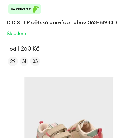
BAREFOOT
D.D.STEP dětská barefoot obuv 063-61983D
Skladem
1 260 Kč
od
29
31
33