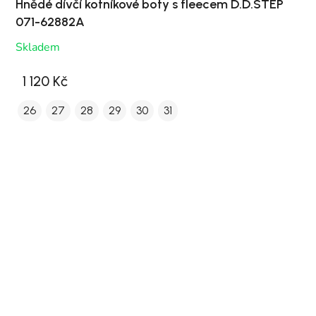
Hnědé dívčí kotníkové boty s fleecem D.D.STEP
071-62882A
Skladem
1 120 Kč
26
27
28
29
30
31