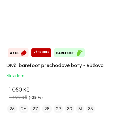
VÝPRODEJ
AKCE
BAREFOOT
Dívčí barefoot přechodové boty - Růžová
Skladem
1 050 Kč
1 499 Kč
(–29 %)
25
26
27
28
29
30
31
33