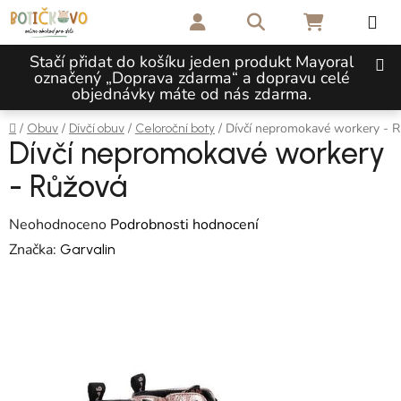
Přejít na obsah
Hledat
NÁKUPNÍ 
Stačí přidat do košíku jeden produkt Mayoral
označený „Doprava zdarma“ a dopravu celé
objednávky máte od nás zdarma.
Domů
/
/
/
/
Dívčí nepromokavé workery - 
Obuv
Dívčí obuv
Celoroční boty
Dívčí nepromokavé workery
- Růžová
Průměrné hodnocení produktu je 0,0 z 5 hvězdiček.
Neohodnoceno
Podrobnosti hodnocení
Značka:
Garvalin