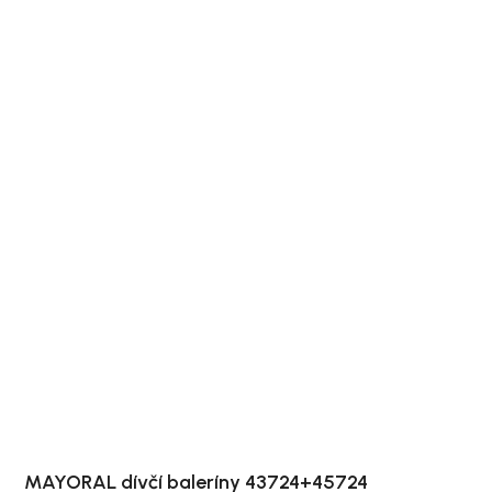
MAYORAL dívčí baleríny 43724+45724