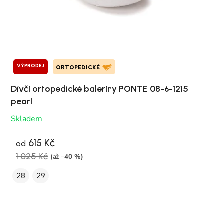
VÝPRODEJ
ORTOPEDICKÉ
Dívčí ortopedické baleríny PONTE 08-6-1215
pearl
Skladem
615 Kč
od
1 025 Kč
(až –40 %)
28
29