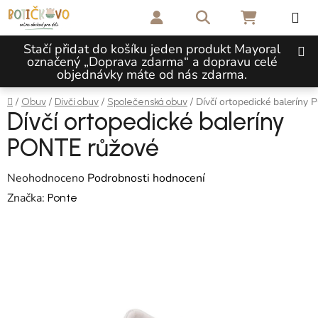
Přejít na obsah
Hledat
NÁKUPNÍ 
Stačí přidat do košíku jeden produkt Mayoral
označený „Doprava zdarma“ a dopravu celé
objednávky máte od nás zdarma.
Domů
/
/
/
/
Dívčí ortopedické baleríny
Obuv
Dívčí obuv
Společenská obuv
Dívčí ortopedické baleríny
PONTE růžové
Průměrné hodnocení produktu je 0,0 z 5 hvězdiček.
Neohodnoceno
Podrobnosti hodnocení
Značka:
Ponte