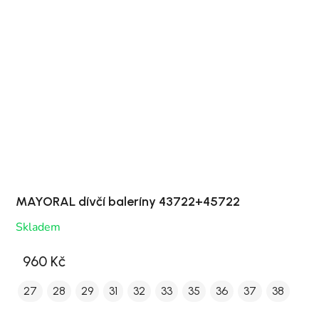
MAYORAL dívčí baleríny 43722+45722
Skladem
960 Kč
27
28
29
31
32
33
35
36
37
38