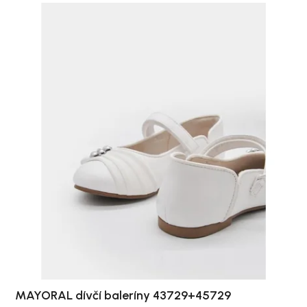
MAYORAL dívčí baleríny 43729+45729