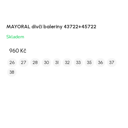
MAYORAL dívčí baleríny 43722+45722
Skladem
960 Kč
26
27
28
30
31
32
33
35
36
37
38