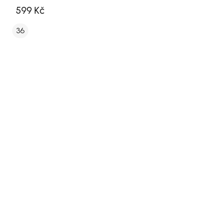
599 Kč
36