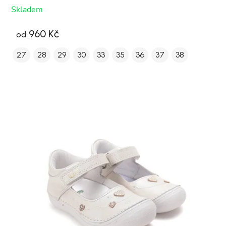
Skladem
960 Kč
od
27
28
29
30
33
35
36
37
38