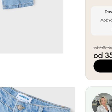
Dos
Možnos
od 780 Kč
od
3
Měrná cen