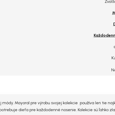
Zvolt
M
Každodenn
K
N
j módy. Mayoral pre výrobu svojej kolekcie používa len tie na
potrebuje dieťa pre každodenné nosenie. Kolekcie sú ľahko zla