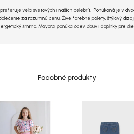
ú preferuje veľa svetových i naších celebrít. Ponúkaná je v d
blečenie za rozumnú cenu. Živé farebné palety, štýlový dizaj
nergetický šmrnc. Mayoral ponúka odev, obuv i doplnky pre di
Podobné produkty