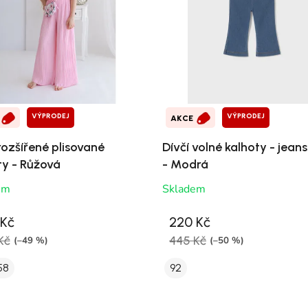
VÝPRODEJ
VÝPRODEJ
AKCE
rozšířené plisované
Dívčí volné kalhoty - jeans
ty - Růžová
- Modrá
em
Skladem
 Kč
220 Kč
Kč
445 Kč
(–49 %)
(–50 %)
58
92