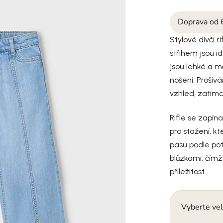
Doprava od 
Stylové dívčí 
střihem jsou id
jsou lehké a m
nošení. Prošív
vzhled, zatímco
Rifle se zapína
pro stažení, 
pasu podle pot
blůzkami, čímž
příležitost.
Vyberte vel