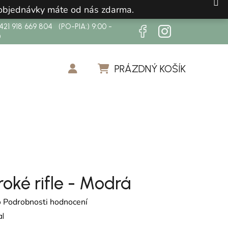
 objednávky máte od nás zdarma.
21 918 669 804 (PO-PIA:) 9:00 -
0
PRÁZDNÝ KOŠÍK
NÁKUPNÍ KOŠÍK
iroké rifle - Modrá
cení produktu je 0,0 z 5 hvězdiček.
o
Podrobnosti hodnocení
l