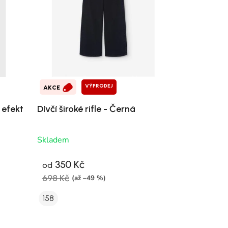
VÝPRODEJ
AKCE
 efekt
Dívčí široké rifle - Černá
Skladem
350 Kč
od
698 Kč
(až –49 %)
158