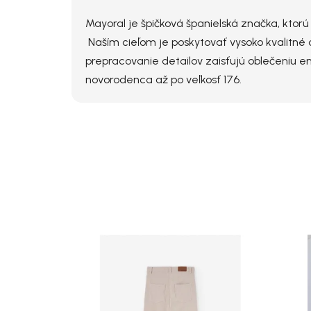
Mayoral je špičková španielská značka, ktor
Naším cieľom je poskytovať vysoko kvalitné o
prepracovanie detailov zaisťujú oblečeniu e
novorodenca až po veľkosť 176.