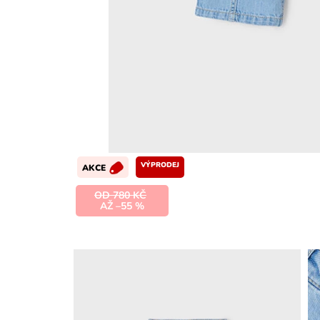
VÝPRODEJ
AKCE
OD 780 KČ
AŽ –55 %