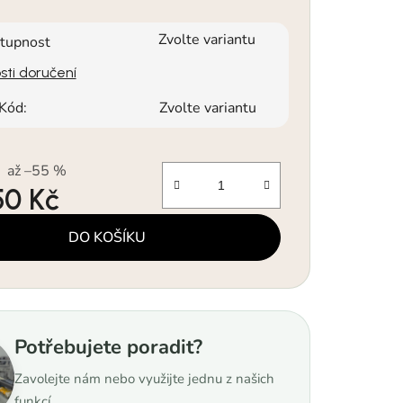
Zvolte variantu
tupnost
ti doručení
Kód:
Zvolte variantu
až –55 %
50 Kč
a:
DO KOŠÍKU
Potřebujete poradit?
Zavolejte nám nebo využijte jednu z našich
funkcí