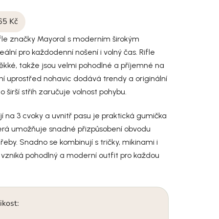
65 Kč
rifle značky Mayoral s moderním širokým
eální pro každodenní nošení i volný čas. Rifle
ěkké, takže jsou velmi pohodlné a příjemné na
ání uprostřed nohavic dodává trendy a originální
 širší střih zaručuje volnost pohybu.
jí na 3 cvoky a uvnitř pasu je praktická gumička
která umožňuje snadné přizpůsobení obvodu
řeby. Snadno se kombinují s tričky, mikinami i
 vzniká pohodlný a moderní outfit pro každou
ikost: