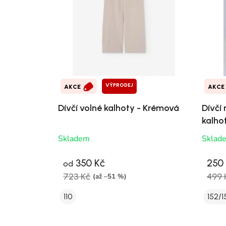
VÝPRODEJ
AKCE
AKCE
Dívčí volné kalhoty - Krémová
Dívčí 
kalho
Skladem
Sklad
350 Kč
250
od
723 Kč
499 
(až –51 %)
110
152/1