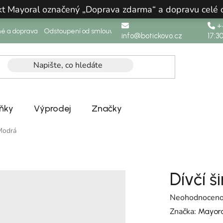
ukt Mayoral označený „Doprava zdarma“ a dopravu celé
+4
né a doprava
Odstoupení od smlouvy
info@botickovo.cz
17:3
ňky
Výprodej
Značky
 Modrá
Dívčí š
Průměrné hodno
Neohodnocen
Značka:
Mayora