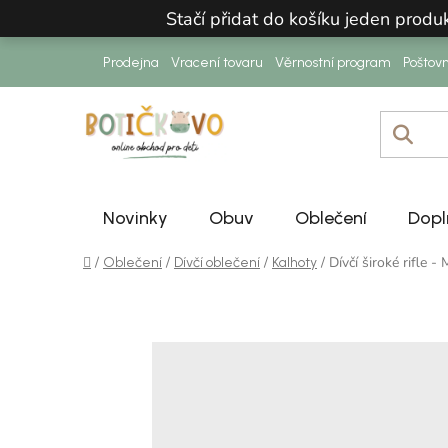
Přejít na obsah
Stačí přidat do košíku jeden prod
Prodejna
Vracení tovaru
Věrnostní program
Poštov
Novinky
Obuv
Oblečení
Dopl
Domů
/
/
/
/
Dívčí široké rifle -
Oblečení
Dívčí oblečení
Kalhoty