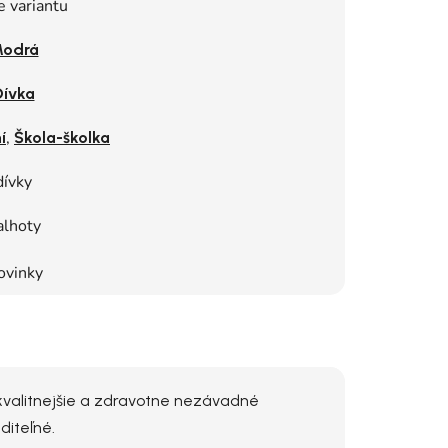
e variantu
odrá
Dívka
,
í
Škola-školka
dívky
alhoty
ovinky
jkvalitnejšie a zdravotne nezávadné
diteľné.