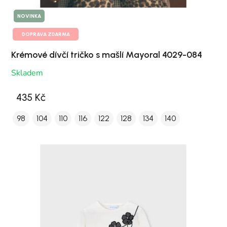
NOVINKA
DOPRAVA ZDARMA
Krémové dívčí tričko s mašlí Mayoral 4029-084
Skladem
435 Kč
98
104
110
116
122
128
134
140