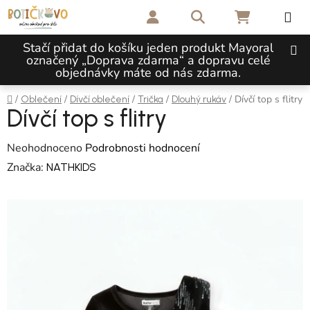
Přejít na obsah
Hledat
NÁKUPNÍ 
Stačí přidat do košíku jeden produkt Mayoral
označený „Doprava zdarma“ a dopravu celé
objednávky máte od nás zdarma.
Domů
/
/
/
/
/
Dívčí top s flitry
Oblečení
Dívčí oblečení
Trička
Dlouhý rukáv
Dívčí top s flitry
Průměrné hodnocení produktu je 0,0 z 5 hvězdiček.
Neohodnoceno
Podrobnosti hodnocení
Značka:
NATHKIDS