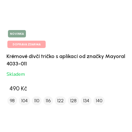
NOVINKA
DOPRAVA ZDARMA
Krémové dívčí tričko s aplikací od značky Mayoral
4033-011
Skladem
490 Kč
98
104
110
116
122
128
134
140