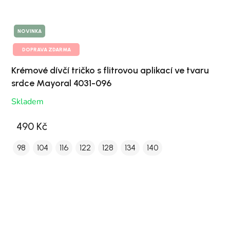
NOVINKA
DOPRAVA ZDARMA
Krémové dívčí tričko s flitrovou aplikací ve tvaru
srdce Mayoral 4031-096
Skladem
490 Kč
98
104
116
122
128
134
140