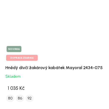
NOVINKA
DOPRAVA ZDARMA
Hnědý dívčí žakárový kabátek Mayoral 2434-075
Skladem
1 035 Kč
80
86
92