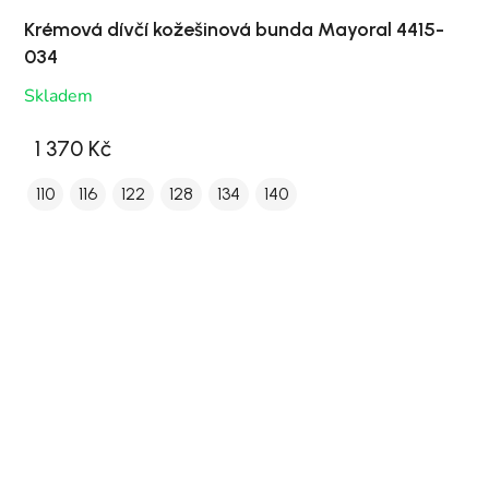
Krémová dívčí kožešinová bunda Mayoral 4415-
034
Skladem
1 370 Kč
110
116
122
128
134
140