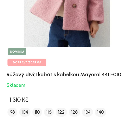
NOVINKA
DOPRAVA ZDARMA
Růžový dívčí kabát s kabelkou Mayoral 4411-010
Skladem
1 310 Kč
98
104
110
116
122
128
134
140