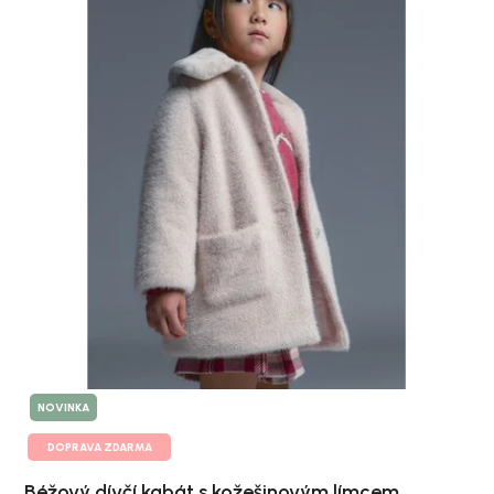
NOVINKA
DOPRAVA ZDARMA
Béžový dívčí kabát s kožešinovým límcem