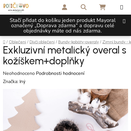
Přejít na obsah
Hledat
NÁKUPNÍ 
Stačí přidat do košíku jeden produkt Mayoral
označený „Doprava zdarma“ a dopravu celé
objednávky máte od nás zdarma.
Domů
/
/
/
/
Oblečení
Dívčí oblečení
Bundy-kabáty-overaly
Zimní bundy - 
Exkluzivní metalický overal s
kožíškem+doplňky
Průměrné hodnocení produktu je 0,0 z 5 hvězdiček.
Neohodnoceno
Podrobnosti hodnocení
Značka:
Iný