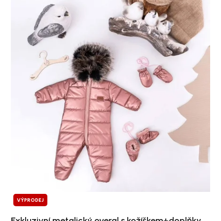
VÝPRODEJ
Exkluzivní metalický overal s kožíškem+doplňky