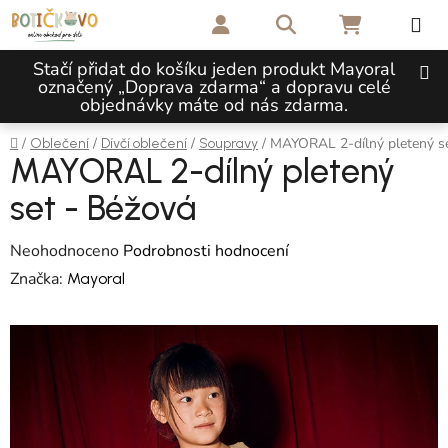
Přejít na obsah
Hledat
NÁKUPNÍ 
Stačí přidat do košíku jeden produkt Mayoral
označený „Doprava zdarma“ a dopravu celé
objednávky máte od nás zdarma.
Domů
/
/
/
/
MAYORAL 2-dílný pletený se
Oblečení
Dívčí oblečení
Soupravy
MAYORAL 2-dílný pletený
set - Béžová
Průměrné hodnocení produktu je 0,0 z 5 hvězdiček.
Neohodnoceno
Podrobnosti hodnocení
Značka:
Mayoral