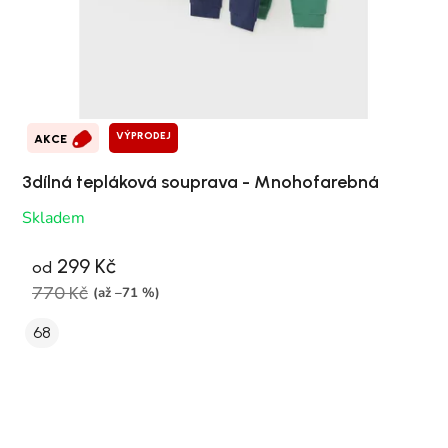
VÝPRODEJ
AKCE
3dílná tepláková souprava - Mnohofarebná
Skladem
299 Kč
od
770 Kč
(až –71 %)
68