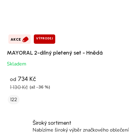
VÝPRODEJ
AKCE
MAYORAL 2-dílný pletený set - Hnědá
Skladem
734 Kč
od
1 130 Kč
(až –36 %)
122
Široký sortiment
Nabízíme široký výběr značkového oblečení