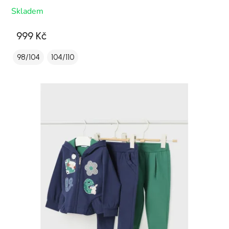
Skladem
999 Kč
98/104
104/110