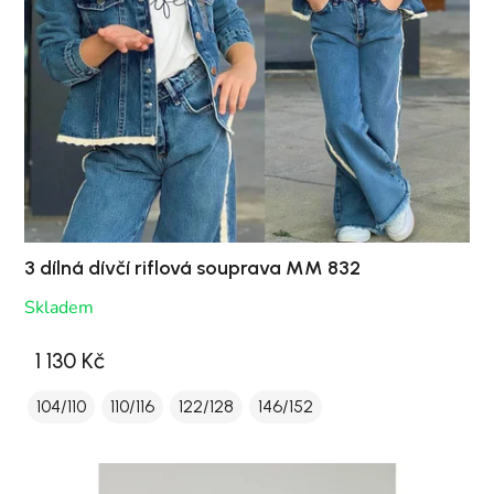
3 dílná dívčí riflová souprava MM 832
Skladem
1 130 Kč
104/110
110/116
122/128
146/152