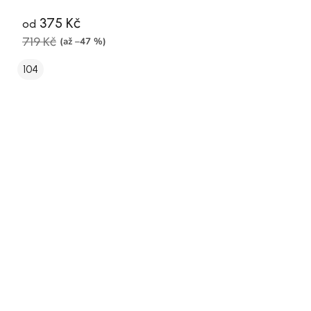
375 Kč
od
719 Kč
(až –47 %)
104