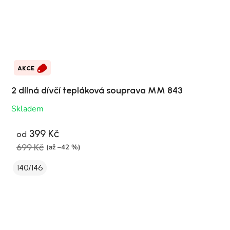
AKCE
2 dílná dívčí tepláková souprava MM 843
Skladem
399 Kč
od
699 Kč
(až –42 %)
140/146