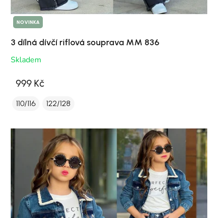
NOVINKA
3 dílná dívčí riflová souprava MM 836
Skladem
999 Kč
110/116
122/128