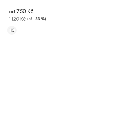
750 Kč
od
1 120 Kč
(až –33 %)
110