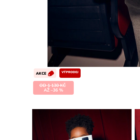
VÝPRODEJ
AKCE
OD 1 130 KČ
AŽ –36 %