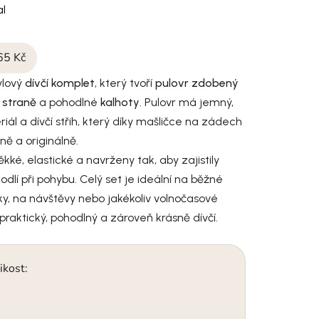
l
65 Kč
ylový
dívčí komplet
, který tvoří
pulovr zdobený
 straně
a pohodlné
kalhoty
. Pulovr má jemný,
iál a dívčí střih, který díky mašličce na zádech
ně a originálně.
kké, elastické a navrženy tak, aby zajistily
dlí při pohybu. Celý set je ideální na běžné
lky, na návštěvy nebo jakékoliv volnočasové
e praktický, pohodlný a zároveň krásně dívčí.
ikost: