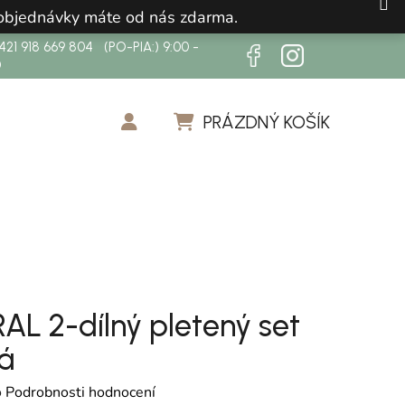
 objednávky máte od nás zdarma.
21 918 669 804 (PO-PIA:) 9:00 -
0
PRÁZDNÝ KOŠÍK
NÁKUPNÍ KOŠÍK
L 2-dílný pletený set
á
cení produktu je 0,0 z 5 hvězdiček.
o
Podrobnosti hodnocení