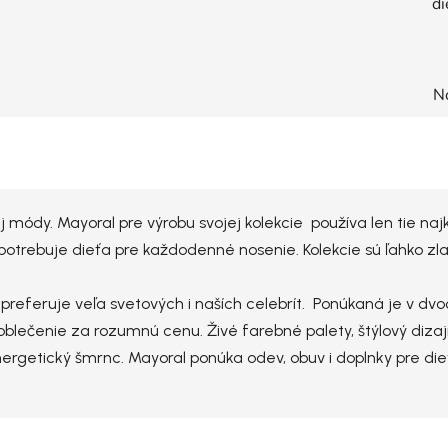
di
N
j módy. Mayoral pre výrobu svojej kolekcie používa len tie na
potrebuje dieťa pre každodenné nosenie. Kolekcie sú ľahko zla
ú preferuje veľa svetových i naších celebrít. Ponúkaná je v d
blečenie za rozumnú cenu. Živé farebné palety, štýlový dizaj
nergetický šmrnc. Mayoral ponúka odev, obuv i doplnky pre di