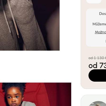
Dos
Můžeme 
Možnos
od 1 130 
od
7
Měrná cen