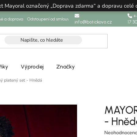
ukt Mayoral označený „Doprava zdarma“ a dopravu celé
+4
né a doprava
Odstoupení od smlouvy
info@botickovo.cz
17:3
ňky
Výprodej
Značky
 pletený set - Hnědá
MAYORA
- Hněd
Průměrné hodno
Neohodnocen