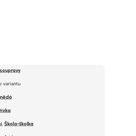
 soupravy
e variantu
nědá
Dívka
,
í
Škola-školka