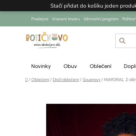
Přejít na obsah
Stačí přidat do košíku jeden prod
Prodejna
Vracení tovaru
Věrnostní program
Poštov
Novinky
Obuv
Oblečení
Dopl
Domů
/
/
/
/
MAYORAL 2-dílný
Oblečení
Dívčí oblečení
Soupravy