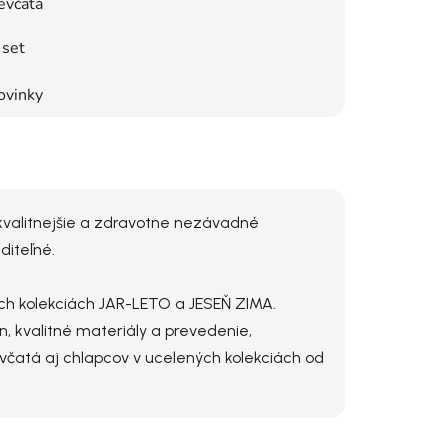
evčatá
set
ovinky
jkvalitnejšie a zdravotne nezávadné
diteľné.
voch kolekciách JAR-LETO a JESEŇ ZIMA.
n, kvalitné materiály a prevedenie,
evčatá aj chlapcov v ucelených kolekciách od