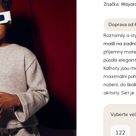
Značka:
Mayora
Doprava od 
Roztomilý a st
mašlí na zadní
příjemný mater
působí elegant
Kalhoty jsou mě
maximální poho
nošení, do ško
aktivity. Set j
Vyberte vel
122