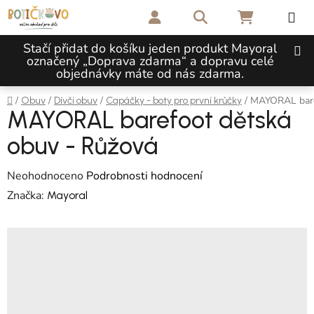
Přejít na obsah
Hledat
NÁKUPNÍ 
Stačí přidat do košíku jeden produkt Mayoral
označený „Doprava zdarma“ a dopravu celé
objednávky máte od nás zdarma.
Domů
/
/
/
/
MAYORAL bare
Obuv
Dívčí obuv
Capáčky - boty pro první krůčky
MAYORAL barefoot dětská
obuv - Růžová
Průměrné hodnocení produktu je 0,0 z 5 hvězdiček.
Neohodnoceno
Podrobnosti hodnocení
Značka:
Mayoral