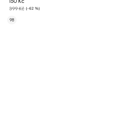
150 Kč
399 Kč
(–62 %)
98