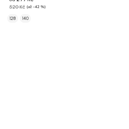
520 Kč
(až –42 %)
128
140