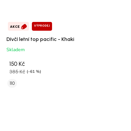
VÝPRODEJ
AKCE
Dívčí letní top pacific - Khaki
Skladem
150 Kč
385 Kč
(–61 %)
110