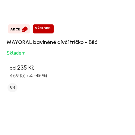
VÝPRODEJ
AKCE
MAYORAL bavlněné dívčí tričko - Bílá
Skladem
235 Kč
od
469 Kč
(až –49 %)
98