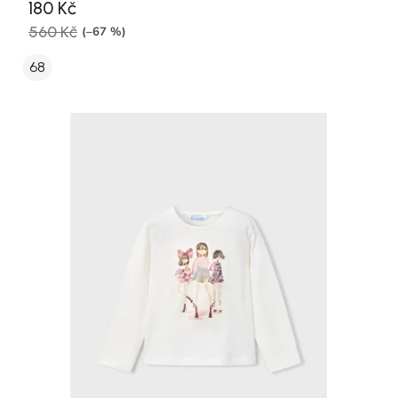
180 Kč
560 Kč
(–67 %)
68