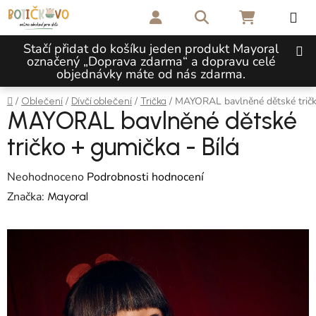
Přejít na obsah
Hledat
NÁKUPNÍ 
Stačí přidat do košíku jeden produkt Mayoral
označený „Doprava zdarma“ a dopravu celé
objednávky máte od nás zdarma.
Domů
/
/
/
/
MAYORAL bavlněné dětské tričko
Oblečení
Dívčí oblečení
Trička
MAYORAL bavlněné dětské
tričko + gumička - Bílá
Průměrné hodnocení produktu je 0,0 z 5 hvězdiček.
Neohodnoceno
Podrobnosti hodnocení
Značka:
Mayoral