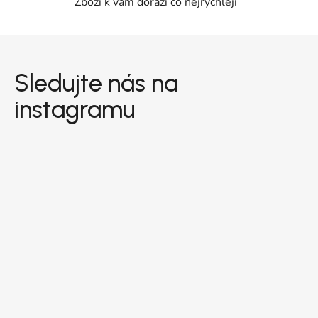
Zboží k vám dorazí co nejrychleji
Zápatí
Sledujte nás na
instagramu