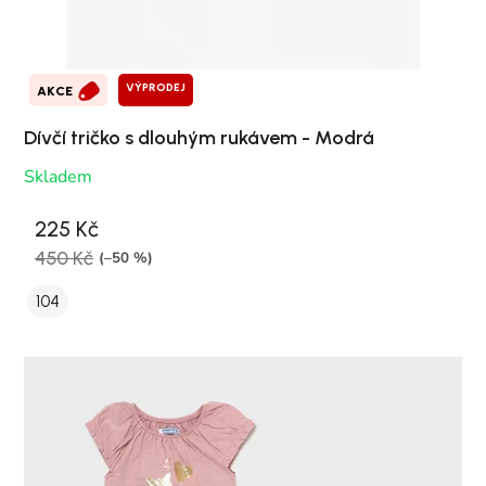
VÝPRODEJ
AKCE
Dívčí tričko s dlouhým rukávem - Modrá
Skladem
225 Kč
450 Kč
(–50 %)
104