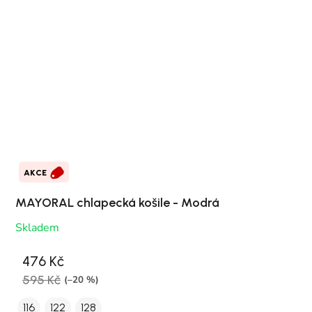
AKCE
MAYORAL chlapecká košile - Modrá
Skladem
476 Kč
595 Kč
(–20 %)
116
122
128