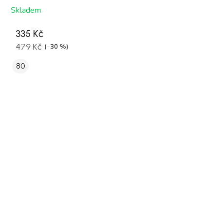
Skladem
335 Kč
479 Kč
(–30 %)
80