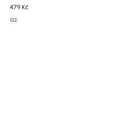
479 Kč
122