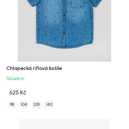
Chlapecká riflová košile
Skladem
625 Kč
98
104
128
140