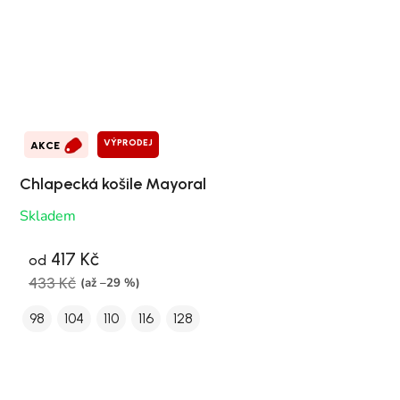
VÝPRODEJ
AKCE
Chlapecká košile Mayoral
Skladem
417 Kč
od
433 Kč
(až –29 %)
98
104
110
116
128