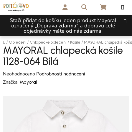
Přejít na obsah
Hledat
NÁKUPNÍ 
Stačí přidat do košíku jeden produkt Mayoral
označený „Doprava zdarma“ a dopravu celé
objednávky máte od nás zdarma.
Domů
/
/
/
/
MAYORAL chlapecká košil
Oblečení
Chlapecké oblečení
Košile
MAYORAL chlapecká košile
1128-064 Bílá
Průměrné hodnocení produktu je 0,0 z 5 hvězdiček.
Neohodnoceno
Podrobnosti hodnocení
Značka:
Mayoral