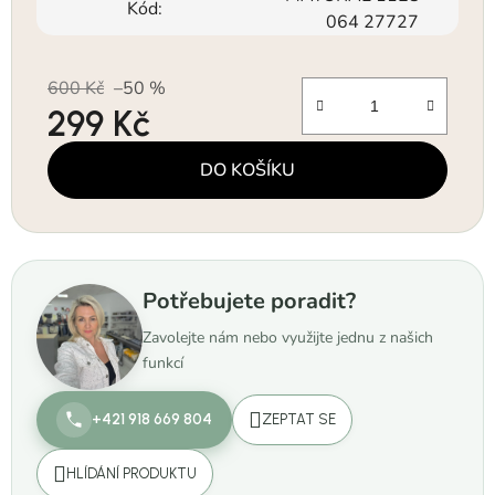
Kód:
064 27727
600 Kč
–50 %
299 Kč
Měrná cena:
DO KOŠÍKU
Potřebujete poradit?
Zavolejte nám nebo využijte jednu z našich
funkcí
+421 918 669 804
ZEPTAT SE
HLÍDÁNÍ PRODUKTU