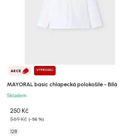
VÝPRODEJ
AKCE
MAYORAL basic chlapecká polokošile - Bílá
Skladem
250 Kč
569 Kč
(–56 %)
128