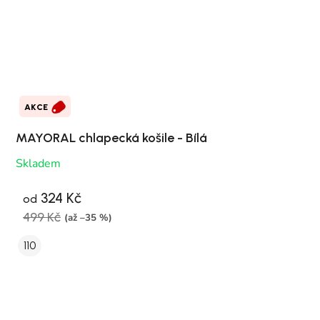
AKCE
MAYORAL chlapecká košile - Bílá
Skladem
324 Kč
od
499 Kč
(až –35 %)
110