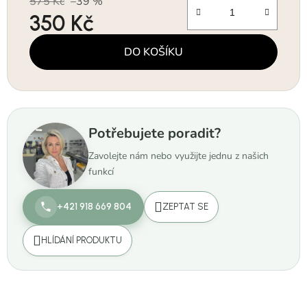
575 Kč
–39 %
350 Kč
Měrná cena:
DO KOŠÍKU
Potřebujete poradit?
Zavolejte nám nebo využijte jednu z našich
funkcí
+421 918 669 804
ZEPTAT SE
HLÍDÁNÍ PRODUKTU