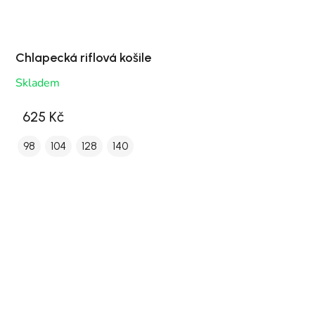
Chlapecká riflová košile
Skladem
625 Kč
98
104
128
140