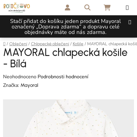
Přejít na obsah
Hledat
NÁKUPNÍ 
Stačí přidat do košíku jeden produkt Mayoral
označený „Doprava zdarma“ a dopravu celé
objednávky máte od nás zdarma.
Domů
/
/
/
/
MAYORAL chlapecká košile
Oblečení
Chlapecké oblečení
Košile
MAYORAL chlapecká košile
- Bílá
Průměrné hodnocení produktu je 0,0 z 5 hvězdiček.
Neohodnoceno
Podrobnosti hodnocení
Značka:
Mayoral