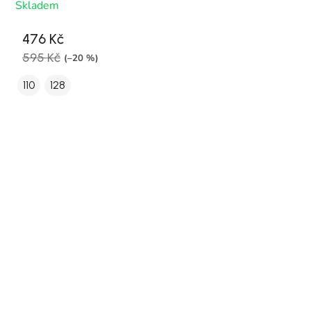
Skladem
476 Kč
595 Kč
(–20 %)
110
128