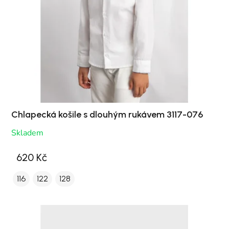
Chlapecká košile s dlouhým rukávem 3117-076
Skladem
620 Kč
116
122
128