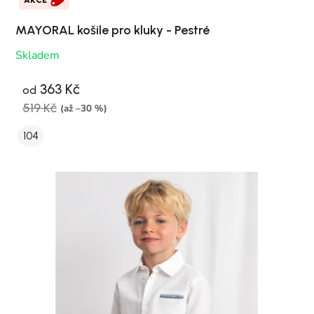
AKCE
MAYORAL košile pro kluky - Pestré
Skladem
363 Kč
od
519 Kč
(až –30 %)
104