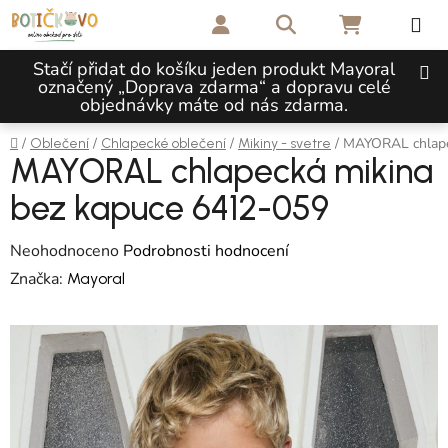
Přejít na obsah
Hledat
NÁKUPNÍ 
Stačí přidat do košíku jeden produkt Mayoral
označený „Doprava zdarma“ a dopravu celé
objednávky máte od nás zdarma.
Domů
/
/
/
/
MAYORAL chlape
Oblečení
Chlapecké oblečení
Mikiny - svetre
MAYORAL chlapecká mikina
bez kapuce 6412-059
Průměrné hodnocení produktu je 0,0 z 5 hvězdiček.
Neohodnoceno
Podrobnosti hodnocení
Značka:
Mayoral