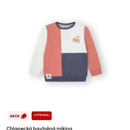
VÝPRODEJ
AKCE
Chlapecká bavlněná mikina