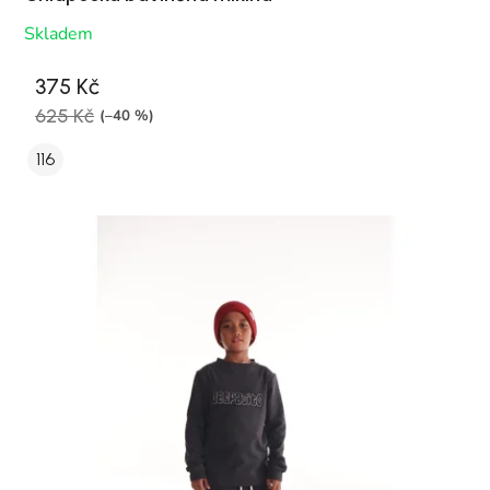
Skladem
375 Kč
625 Kč
(–40 %)
116