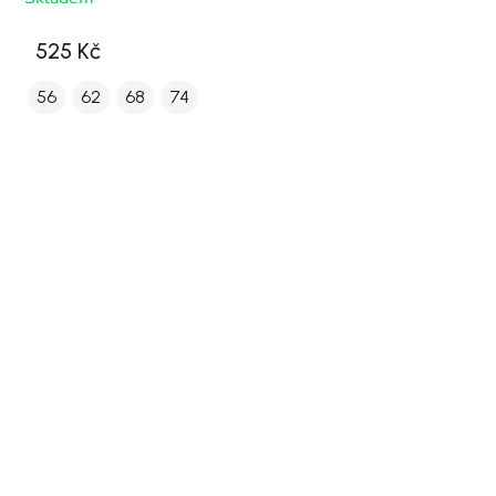
525 Kč
56
62
68
74