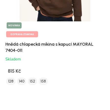
NOVINKA
DOPRAVA ZDARMA
Hnědá chlapecká mikina s kapucí MAYORAL
7404-011
Skladem
815 Kč
128
140
152
158