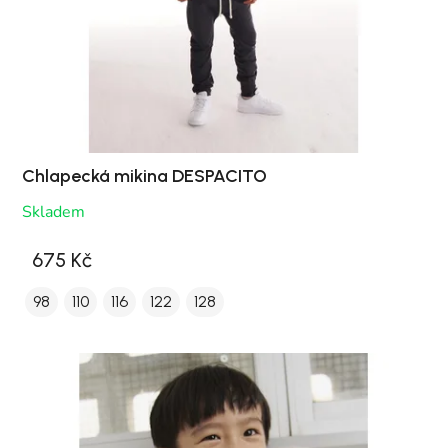
Chlapecká mikina DESPACITO
Skladem
675 Kč
98
110
116
122
128