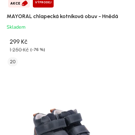
VÝPRODEJ
AKCE
MAYORAL chlapecká kotníková obuv - Hnědá
Skladem
299 Kč
1 250 Kč
(–76 %)
20