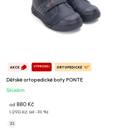
VÝPRODEJ
AKCE
ORTOPEDICKÉ
Dětské ortopedické boty PONTE
Skladem
880 Kč
od
1 290 Kč
(až –31 %)
33