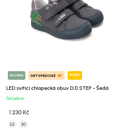
BLIKACÍ
NOVINKA
ORTOPEDICKÉ
LED svítící chlapecká obuv D.D.STEP - Šedá
Skladem
1 230 Kč
25
30