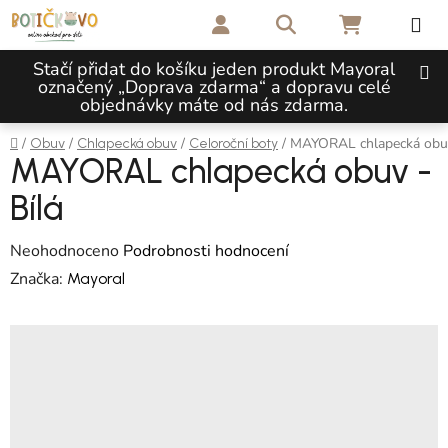
Přejít na obsah
Hledat
NÁKUPNÍ 
Stačí přidat do košíku jeden produkt Mayoral
označený „Doprava zdarma“ a dopravu celé
objednávky máte od nás zdarma.
Domů
/
/
/
/
MAYORAL chlapecká obuv
Obuv
Chlapecká obuv
Celoroční boty
MAYORAL chlapecká obuv -
Bílá
Průměrné hodnocení produktu je 0,0 z 5 hvězdiček.
Neohodnoceno
Podrobnosti hodnocení
Značka:
Mayoral