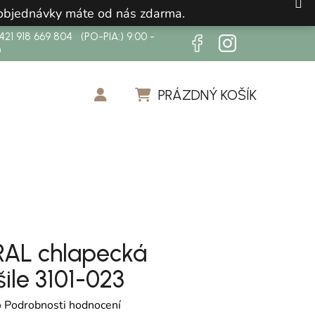
 objednávky máte od nás zdarma.
21 918 669 804 (PO-PIA:) 9:00 -
0
PRÁZDNÝ KOŠÍK
NÁKUPNÍ KOŠÍK
AL chlapecká
ile 3101-023
cení produktu je 0,0 z 5 hvězdiček.
o
Podrobnosti hodnocení