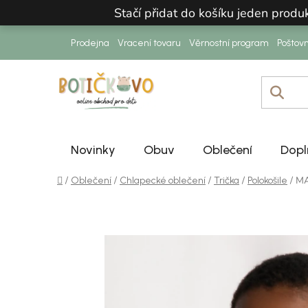
Přejít na obsah
Stačí přidat do košíku jeden prod
Prodejna
Vracení tovaru
Věrnostní program
Poštov
Novinky
Obuv
Oblečení
Dopl
Domů
/
/
/
/
/
MA
Oblečení
Chlapecké oblečení
Trička
Polokošile