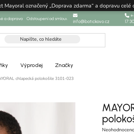
ukt Mayoral označený „Doprava zdarma“ a dopravu celé
+4
né a doprava
Odstoupení od smlouvy
info@botickovo.cz
17:3
ňky
Výprodej
Značky
YORAL chlapecká polokošile 3101-023
MAYOR
polokoš
Průměrné hodno
Neohodnocen