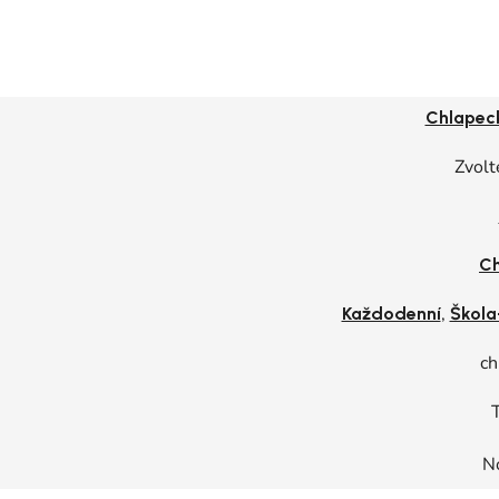
Chlapeck
Zvolt
Ch
,
Každodenní
Škola
ch
T
N