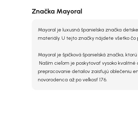
Značka Mayoral
Mayoral je luxusná španielska značka detske
materiály. U tejto značky nájdete všetko čo 
Mayoral je špičková španielská značka, ktor
Naším cieľom je poskytovať vysoko kvalitné o
prepracovanie detailov zaisťujú oblečeniu e
novorodenca až po veľkosť 176.