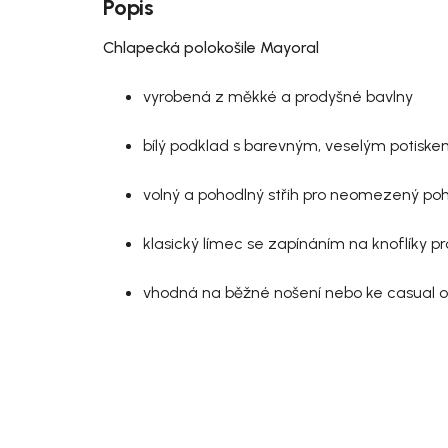
Popis
Chlapecká polokošile Mayoral
vyrobená z měkké a prodyšné bavlny
bílý podklad s barevným, veselým potisk
volný a pohodlný střih pro neomezený po
klasický límec se zapínáním na knoflíky p
vhodná na běžné nošení nebo ke casual o