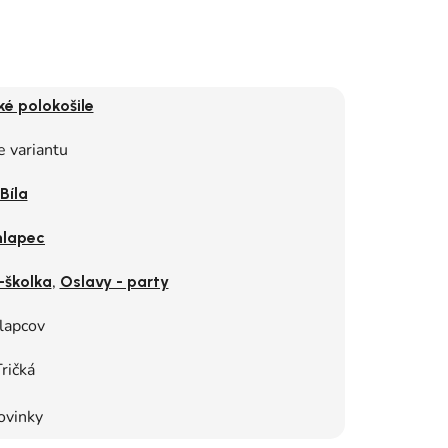
é polokošile
e variantu
Bíla
lapec
,
-školka
Oslavy - party
lapcov
ričká
ovinky