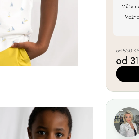
Můžeme 
Možnos
od 530 Kč
od
3
Měrná cen