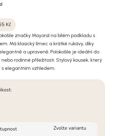
l
65 Kč
okošile značky Mayoral na bílém podkladu s
em. Má klasický límec a krátké rukávy, díky
legantně a upraveně. Polokošile je ideální do
y nebo rodinné příležitosti. Stylový kousek, který
í s elegantním vzhledem.
ikost:
Zvolte variantu
tupnost