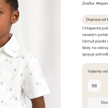
Značka:
Mayora
Doprava od 
Chlapecká pol
veselým potisk
čemuž působí e
školy, na oslav
spojuje pohodl
Vyberte vel
98
Dos