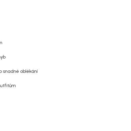
em
hyb
ro snadné oblékání
utfitům