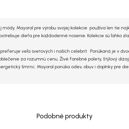
j módy. Mayoral pre výrobu svojej kolekcie používa len tie na
potrebuje dieťa pre každodenné nosenie. Kolekcie sú ľahko zla
ú preferuje veľa svetových i naších celebrít. Ponúkaná je v d
blečenie za rozumnú cenu. Živé farebné palety, štýlový dizaj
nergetický šmrnc. Mayoral ponúka odev, obuv i doplnky pre di
Podobné produkty