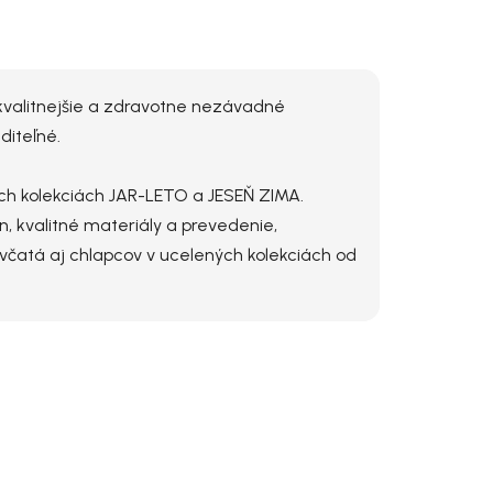
jkvalitnejšie a zdravotne nezávadné
diteľné.
voch kolekciách JAR-LETO a JESEŇ ZIMA.
n, kvalitné materiály a prevedenie,
evčatá aj chlapcov v ucelených kolekciách od