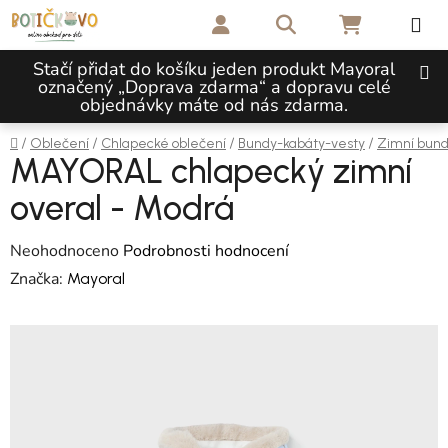
Přejít na obsah
Hledat
NÁKUPNÍ 
Stačí přidat do košíku jeden produkt Mayoral
označený „Doprava zdarma“ a dopravu celé
objednávky máte od nás zdarma.
Domů
/
/
/
/
Oblečení
Chlapecké oblečení
Bundy-kabáty-vesty
Zimní bund
MAYORAL chlapecký zimní
overal - Modrá
Průměrné hodnocení produktu je 0,0 z 5 hvězdiček.
Neohodnoceno
Podrobnosti hodnocení
Značka:
Mayoral