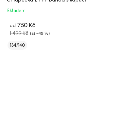
Skladem
750 Kč
od
1 499 Kč
(až –49 %)
134/140