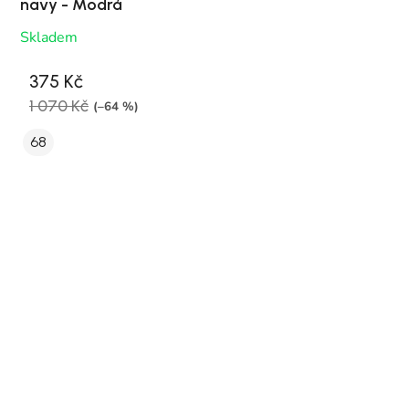
navy - Modrá
Skladem
375 Kč
1 070 Kč
(–64 %)
68