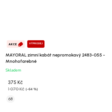
VÝPRODEJ
AKCE
MAYORAL zimní kabát nepromokavý 2483-055 -
Mnohofarebné
Skladem
375 Kč
1 070 Kč
(–64 %)
68