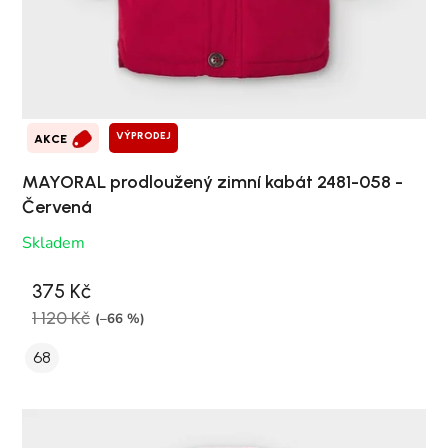
VÝPRODEJ
AKCE
MAYORAL prodloužený zimní kabát 2481-058 -
Červená
Skladem
375 Kč
1 120 Kč
(–66 %)
68