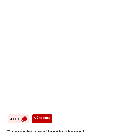
VÝPRODEJ
AKCE
Chlapecká zimní bunda s kapucí