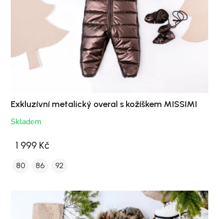
Exkluzívní metalický overal s kožíškem MISSIMI
Skladem
1 999 Kč
80
86
92