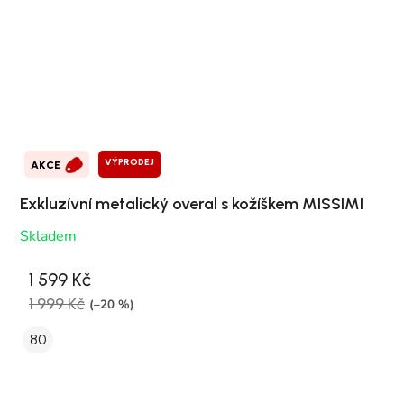
VÝPRODEJ
AKCE
Exkluzívní metalický overal s kožíškem MISSIMI
Skladem
1 599 Kč
1 999 Kč
(–20 %)
80