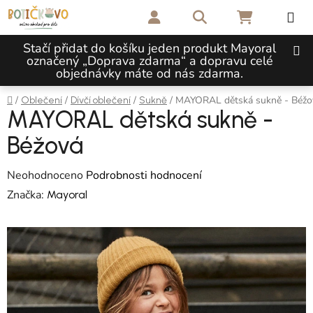
Přejít na obsah
Hledat
NÁKUPNÍ 
Stačí přidat do košíku jeden produkt Mayoral
označený „Doprava zdarma“ a dopravu celé
objednávky máte od nás zdarma.
Domů
/
/
/
/
MAYORAL dětská sukně - Béžo
Oblečení
Dívčí oblečení
Sukně
MAYORAL dětská sukně -
Béžová
Průměrné hodnocení produktu je 0,0 z 5 hvězdiček.
Neohodnoceno
Podrobnosti hodnocení
Značka:
Mayoral