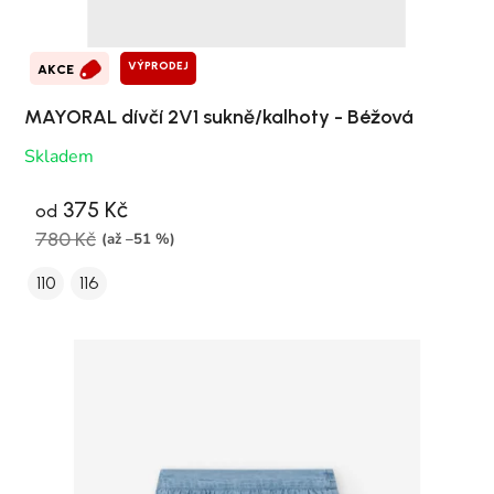
VÝPRODEJ
AKCE
MAYORAL dívčí 2V1 sukně/kalhoty - Béžová
Skladem
375 Kč
od
780 Kč
(až –51 %)
110
116