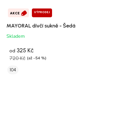
VÝPRODEJ
AKCE
MAYORAL dívčí sukně - Šedá
Skladem
325 Kč
od
720 Kč
(až –54 %)
104