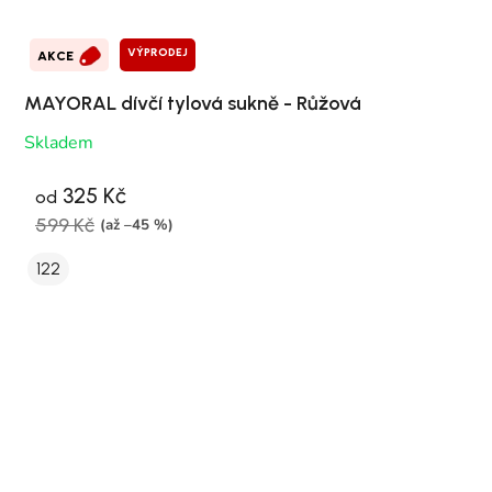
VÝPRODEJ
AKCE
MAYORAL dívčí tylová sukně - Růžová
Skladem
325 Kč
od
599 Kč
(až –45 %)
122