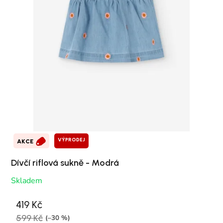
VÝPRODEJ
AKCE
Dívčí riflová sukně - Modrá
Skladem
419 Kč
599 Kč
(–30 %)