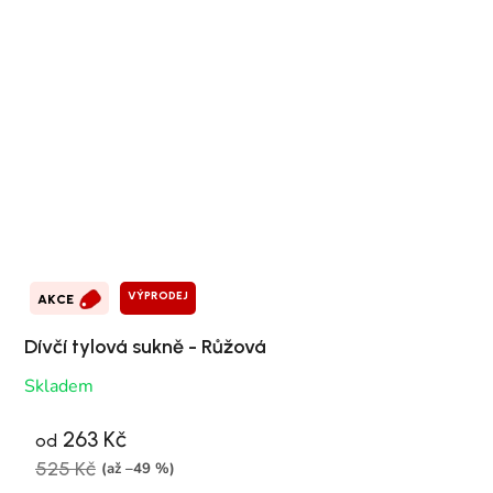
VÝPRODEJ
AKCE
Dívčí tylová sukně - Růžová
Skladem
263 Kč
od
525 Kč
(až –49 %)