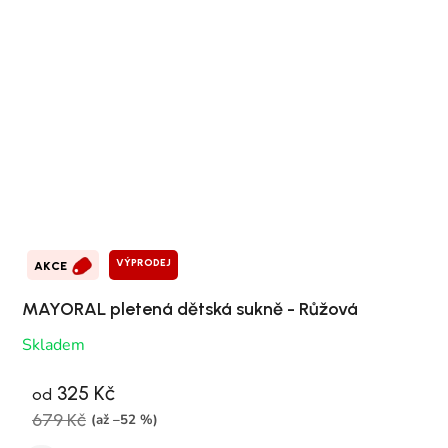
VÝPRODEJ
AKCE
MAYORAL pletená dětská sukně - Růžová
Skladem
325 Kč
od
679 Kč
(až –52 %)