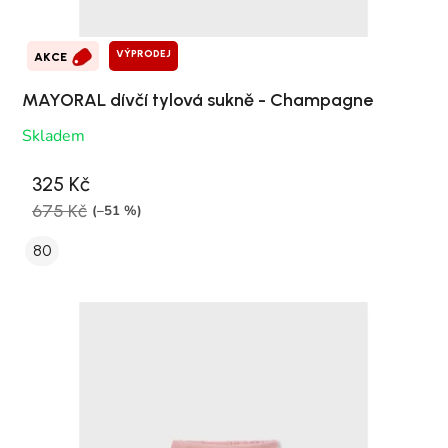
VÝPRODEJ
AKCE
MAYORAL dívčí tylová sukně - Champagne
Skladem
325 Kč
675 Kč
(–51 %)
80