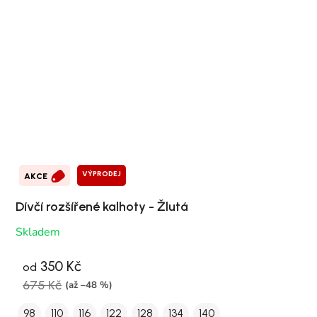
VÝPRODEJ
AKCE
Dívčí rozšířené kalhoty - Žlutá
Skladem
350 Kč
od
675 Kč
(až –48 %)
98
110
116
122
128
134
140