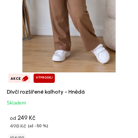
VÝPRODEJ
AKCE
Dívčí rozšířené kalhoty - Hnědá
Skladem
249 Kč
od
498 Kč
(až –50 %)