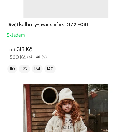
Dívčí kalhoty-jeans efekt 3721-081
Skladem
318 Kč
od
530 Kč
(až –40 %)
110
122
134
140