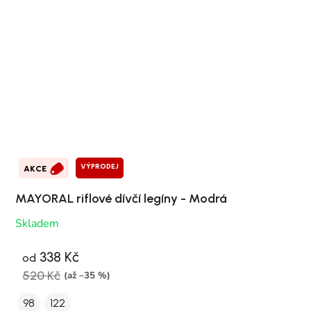
VÝPRODEJ
AKCE
MAYORAL riflové dívčí legíny - Modrá
Skladem
338 Kč
od
520 Kč
(až –35 %)
98
122