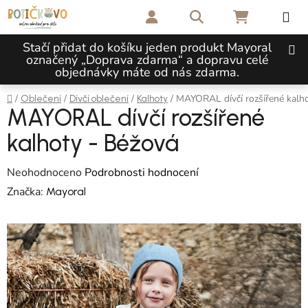
Přejít na obsah
Hledat
NÁKUPNÍ 
Stačí přidat do košíku jeden produkt Mayoral
označený „Doprava zdarma“ a dopravu celé
objednávky máte od nás zdarma.
Domů
/
/
/
/
MAYORAL dívčí rozšířené kalh
Oblečení
Dívčí oblečení
Kalhoty
MAYORAL dívčí rozšířené
kalhoty - Béžová
Průměrné hodnocení produktu je 0,0 z 5 hvězdiček.
Neohodnoceno
Podrobnosti hodnocení
Značka:
Mayoral