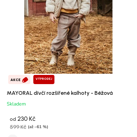
VÝPRODEJ
AKCE
MAYORAL dívčí rozšířené kalhoty - Béžová
Skladem
230 Kč
od
599 Kč
(až –61 %)