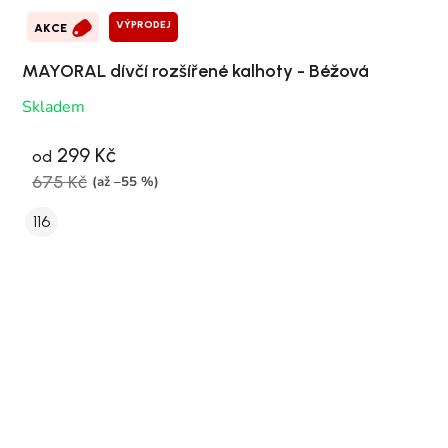
VÝPRODEJ
AKCE
MAYORAL dívčí rozšířené kalhoty - Béžová
Skladem
299 Kč
od
675 Kč
(až –55 %)
116