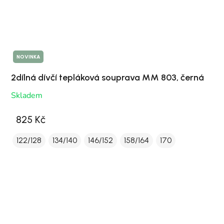
NOVINKA
2dílná dívčí tepláková souprava MM 803, černá
Skladem
825 Kč
122/128
134/140
146/152
158/164
170