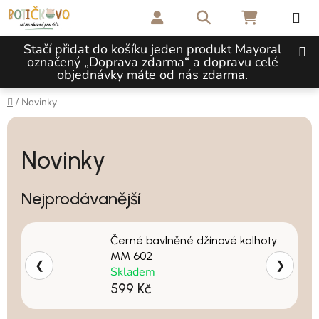
Přejít na obsah
Hledat
NÁKUPNÍ 
Stačí přidat do košíku jeden produkt Mayoral
označený „Doprava zdarma“ a dopravu celé
objednávky máte od nás zdarma.
Domů
/
Novinky
Novinky
Nejprodávanější
Černé bavlněné džínové kalhoty
MM 602
❮
❯
Skladem
599 Kč