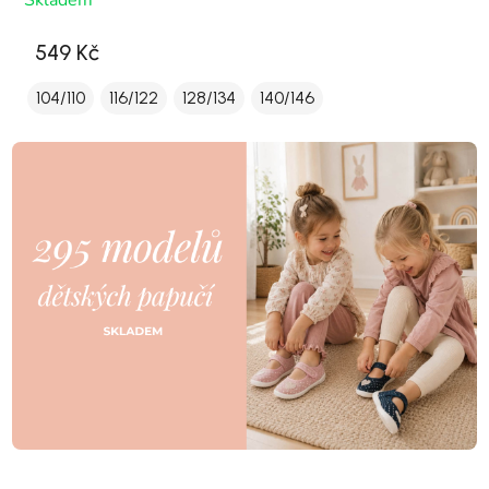
Skladem
549 Kč
104/110
116/122
128/134
140/146