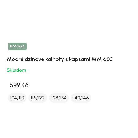
NOVINKA
Modré džínové kalhoty s kapsami MM 603
Skladem
599 Kč
104/110
116/122
128/134
140/146