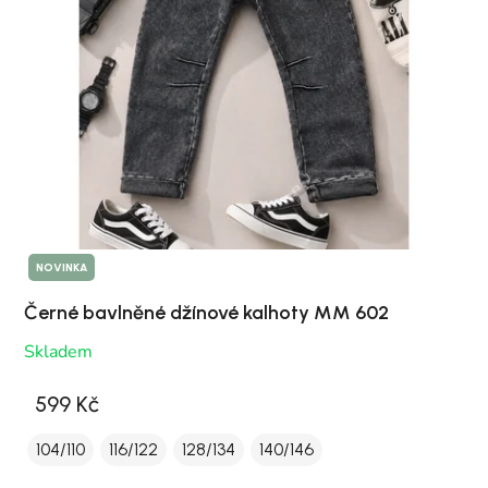
NOVINKA
Černé bavlněné džínové kalhoty MM 602
Skladem
599 Kč
104/110
116/122
128/134
140/146