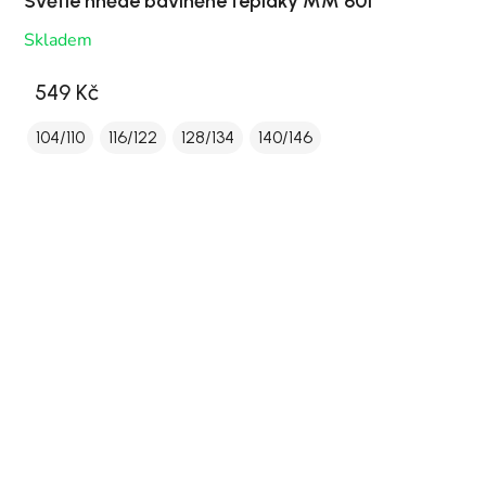
Světle hnědé bavlněné tepláky MM 601
Skladem
549 Kč
104/110
116/122
128/134
140/146