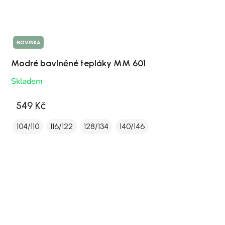
NOVINKA
Modré bavlněné tepláky MM 601
Skladem
549 Kč
104/110
116/122
128/134
140/146