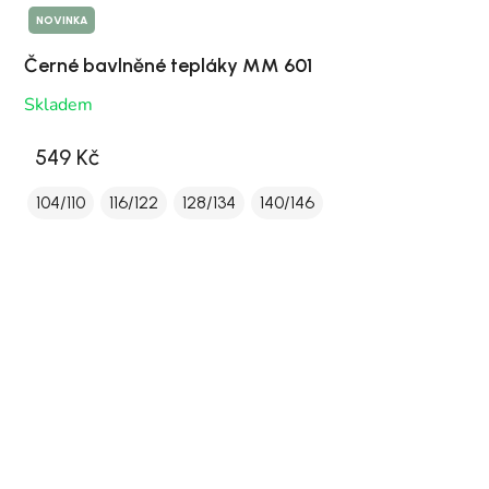
NOVINKA
Černé bavlněné tepláky MM 601
Skladem
549 Kč
104/110
116/122
128/134
140/146