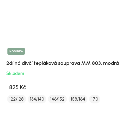
NOVINKA
2dílná dívčí tepláková souprava MM 803, modrá
Skladem
825 Kč
122/128
134/140
146/152
158/164
170