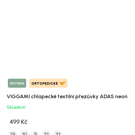
NOVINKA
ORTOPEDICKÉ
VIGGAMI chlapecké textilní přezůvky ADAS neon
Skladem
499 Kč
29
30
31
32
33