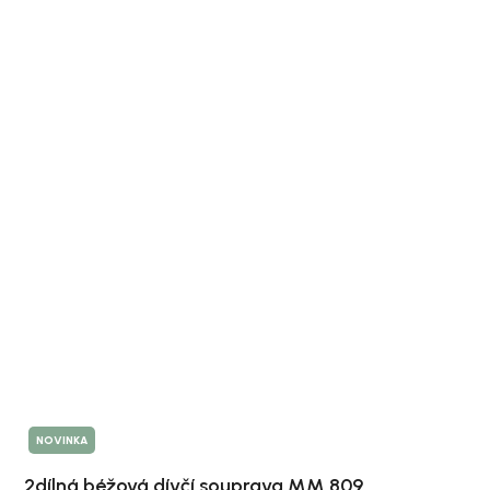
NOVINKA
2dílná béžová dívčí souprava MM 809