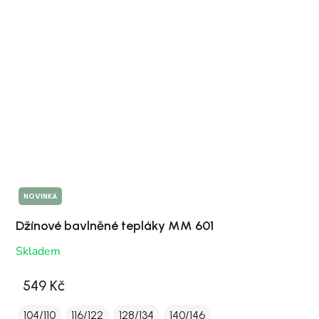
NOVINKA
Džínové bavlněné tepláky MM 601
Skladem
549 Kč
104/110
116/122
128/134
140/146