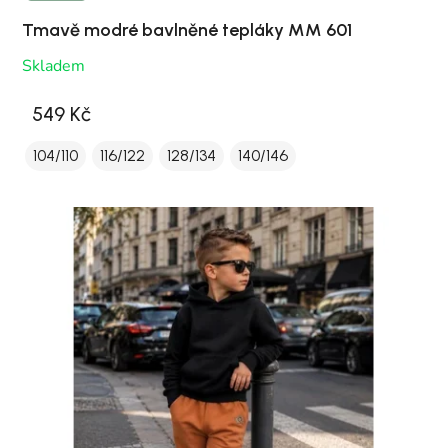
Tmavě modré bavlněné tepláky MM 601
Skladem
549 Kč
104/110
116/122
128/134
140/146