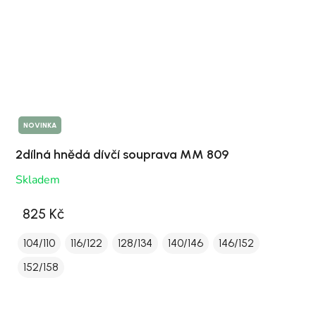
NOVINKA
2dílná hnědá dívčí souprava MM 809
Skladem
825 Kč
104/110
116/122
128/134
140/146
146/152
152/158