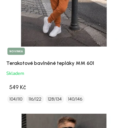
NOVINKA
Terakotové bavlněné tepláky MM 601
Skladem
549 Kč
104/110
116/122
128/134
140/146