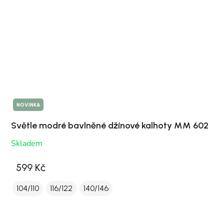
NOVINKA
Světle modré bavlněné džínové kalhoty MM 602
Skladem
599 Kč
104/110
116/122
140/146