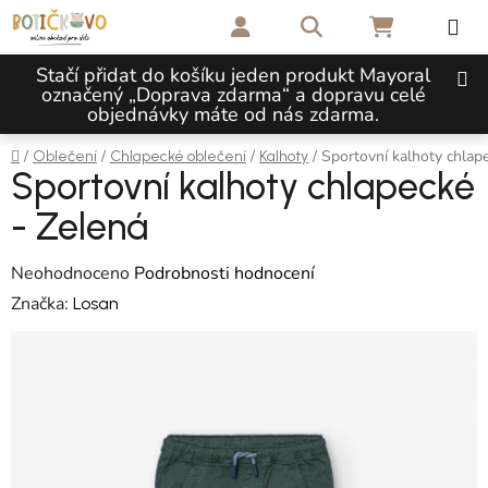
Přejít na obsah
Hledat
NÁKUPNÍ 
Stačí přidat do košíku jeden produkt Mayoral
označený „Doprava zdarma“ a dopravu celé
objednávky máte od nás zdarma.
Domů
/
/
/
/
Sportovní kalhoty chlap
Oblečení
Chlapecké oblečení
Kalhoty
Sportovní kalhoty chlapecké
- Zelená
Průměrné hodnocení produktu je 0,0 z 5 hvězdiček.
Neohodnoceno
Podrobnosti hodnocení
Značka:
Losan