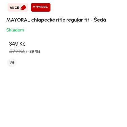
VÝPRODEJ
AKCE
MAYORAL chlapecké rifle regular fit - Šedá
Skladem
349 Kč
579 Kč
(–39 %)
98