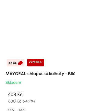
VÝPRODEJ
AKCE
MAYORAL chlapecké kalhoty - Bílá
Skladem
408 Kč
680 Kč
(–40 %)
140
152