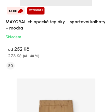
VÝPRODEJ
AKCE
MAYORAL chlapecké tepláky – sportovní kalhoty
– modrá
Skladem
252 Kč
od
273 Kč
(až –40 %)
80