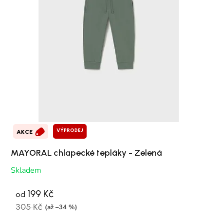
VÝPRODEJ
AKCE
MAYORAL chlapecké tepláky - Zelená
Skladem
199 Kč
od
305 Kč
(až –34 %)