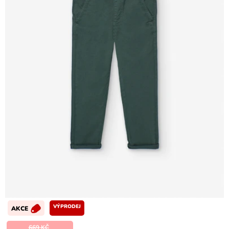
VÝPRODEJ
AKCE
669 KČ