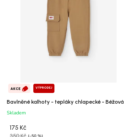
VÝPRODEJ
AKCE
Bavlněné kalhoty - tepláky chlapecké - Béžová
Skladem
175 Kč
350 Kč
(–50 %)