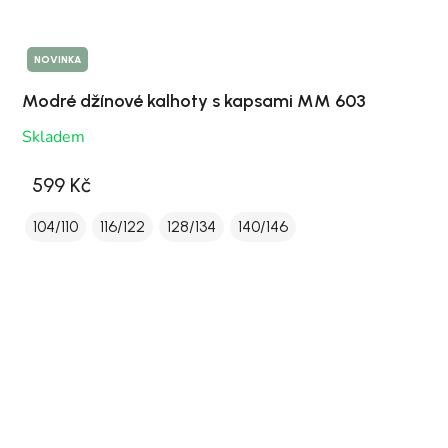
NOVINKA
Modré džínové kalhoty s kapsami MM 603
Skladem
599 Kč
104/110
116/122
128/134
140/146