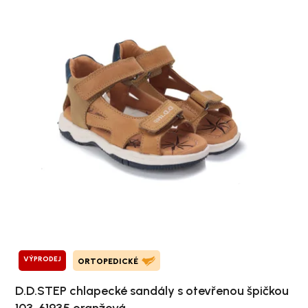
VÝPRODEJ
ORTOPEDICKÉ
D.D.STEP chlapecké sandály s otevřenou špičkou
103-61935 oranžová