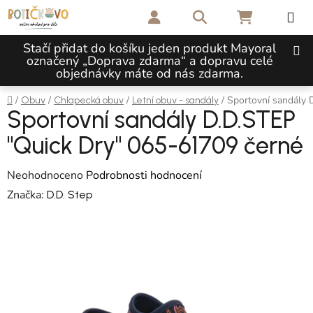
Přejít na obsah
Hledat
NÁKUPNÍ 
Stačí přidat do košíku jeden produkt Mayoral
označený „Doprava zdarma“ a dopravu celé
objednávky máte od nás zdarma.
Domů
/
/
/
/
Sportovní sandály 
Obuv
Chlapecká obuv
Letní obuv - sandály
Sportovní sandály D.D.STEP
"Quick Dry" 065-61709 černé
Průměrné hodnocení produktu je 0,0 z 5 hvězdiček.
Neohodnoceno
Podrobnosti hodnocení
Značka:
D.D. Step