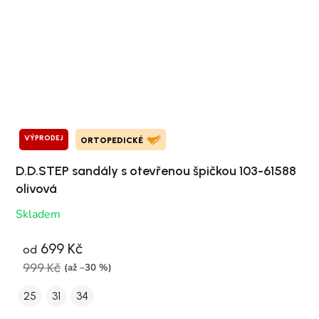
VÝPRODEJ
ORTOPEDICKÉ
D.D.STEP sandály s otevřenou špičkou 103-61588
olivová
Skladem
699 Kč
od
999 Kč
(až –30 %)
25
31
34