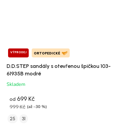
VÝPRODEJ
ORTOPEDICKÉ
D.D.STEP sandály s otevřenou špičkou 103-
61935B modré
Skladem
699 Kč
od
999 Kč
(až –30 %)
25
31