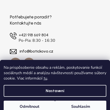
Potřebujete poradit?
Kontaktujte nás
+421 918 669 804
Po-Pia: 8:30 - 16:30
info@botickovo.cz
Na prispôsobenie obsahu a reklám, poskytovanie funkcií
sociálnych médií a analýzu návštevnosti používame súbory
cookie. Viac informácií
.
tu
Nastavení
Vytvořil Shoptet
a
Adatelier
Odmítnout
Souhlasím
Copyright 2026
. Všechna práva vyhrazena.
botickovo.cz