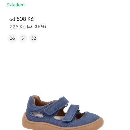
Skladem
508 Kč
od
725 Kč
(až –29 %)
26
31
32