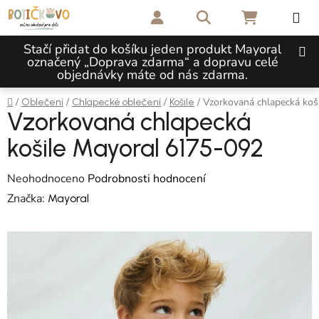
Přejít na obsah
Hledat
NÁKUPNÍ 
Stačí přidat do košíku jeden produkt Mayoral
označený „Doprava zdarma“ a dopravu celé
objednávky máte od nás zdarma.
Domů
/
/
/
/
Vzorkovaná chlapecká koš
Oblečení
Chlapecké oblečení
Košile
Vzorkovaná chlapecká
košile Mayoral 6175-092
Průměrné hodnocení produktu je 0,0 z 5 hvězdiček.
Neohodnoceno
Podrobnosti hodnocení
Značka:
Mayoral