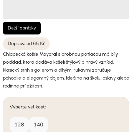
Další obrázky
Doprava od 65 Kč
Chlapecká košile Mayoral s drobnou potlačou m
á
bílý
podklad
, ktorá dodáva košeli štýlový a hravý vzhľad.
Klasický strih s golierom a dlhými rukávmi zaručuje
pohodlie a elegantný dojem. Ideálna na školu, oslavy alebo
rodinné príležitosti.
Vyberte velikost:
128
140