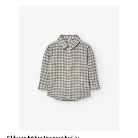
Chlapecká kostkovaná košile