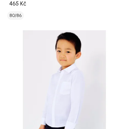
465 Kč
80/86