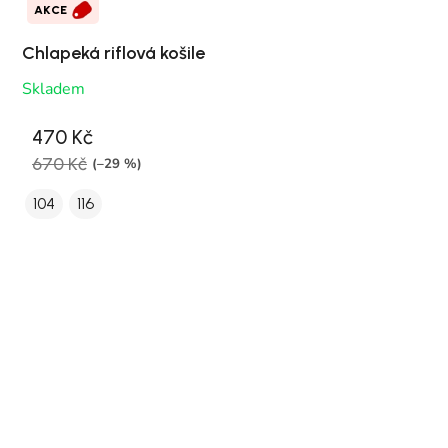
AKCE
Chlapeká riflová košile
Skladem
470 Kč
670 Kč
(–29 %)
104
116