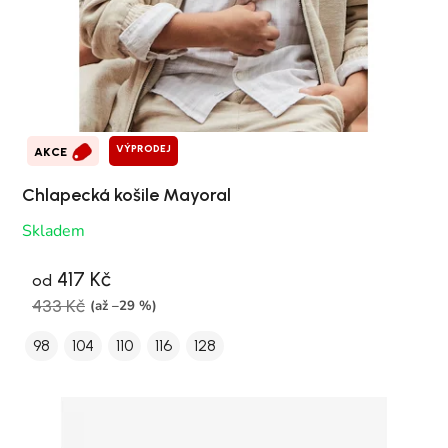
VÝPRODEJ
AKCE
Chlapecká košile Mayoral
Skladem
417 Kč
od
433 Kč
(až –29 %)
98
104
110
116
128