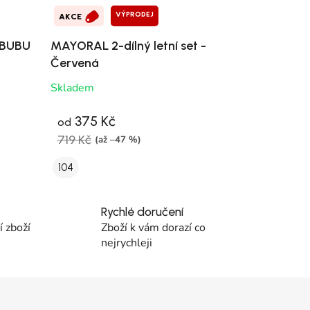
VÝPRODEJ
AKCE
LABUBU
MAYORAL 2-dílný letní set -
Červená
Skladem
375 Kč
od
719 Kč
(až –47 %)
104
Rychlé doručení
 zboží
Zboží k vám dorazí co
nejrychleji