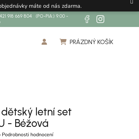
 objednávky máte od nás zdarma.
21 918 669 804 (PO-PIA:) 9:00 -
0
PRÁZDNÝ KOŠÍK
NÁKUPNÍ KOŠÍK
 dětský letní set
 - Béžová
cení produktu je 0,0 z 5 hvězdiček.
o
Podrobnosti hodnocení