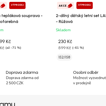
VÝPRODEJ
VÝPRODEJ
AKCE
á tepláková souprava -
2-dílný dětský letní set 
ofarebná
- Růžová
em
Skladem
99 Kč
230 Kč
Kč
599 Kč
(až –71 %)
(–61 %)
152/158
Doprava zdarma
Osobní odběr
Doprava zdarma od
Možnost vyzvednutí
2 500 CZK
v prodejně
gramu