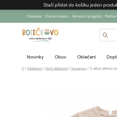
Přejít na obsah
Stačí přidat do košíku jeden prod
Prodejna
Vracení tovaru
Věrnostní program
Poštov
Novinky
Obuv
Oblečení
Dopl
Domů
/
/
/
/
2-dílný dětský l
Oblečení
Dívčí oblečení
Soupravy