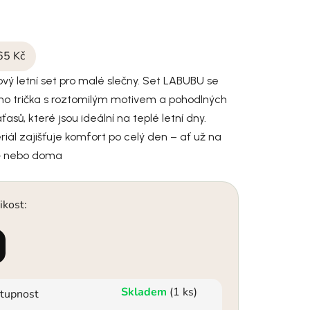
65 Kč
vý letní set pro malé slečny. Set LABUBU se
ho trička s roztomilým motivem a pohodlných
asů, které jsou ideální na teplé letní dny.
iál zajišťuje komfort po celý den – ať už na
etě nebo doma
ikost:
Skladem
(1 ks)
tupnost