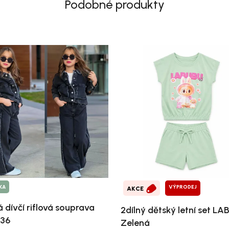
Podobné produkty
KA
VÝPRODEJ
AKCE
á dívčí riflová souprava
2dílný dětský letní set LA
36
Zelená