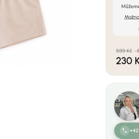
Můžeme 
Možnos
599 Kč
–
230 
Měrná cen
+42