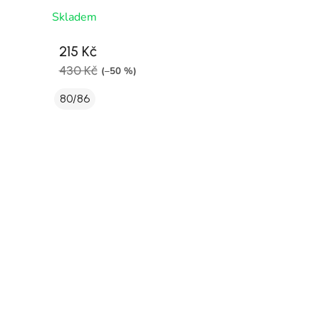
Skladem
215 Kč
430 Kč
(–50 %)
80/86