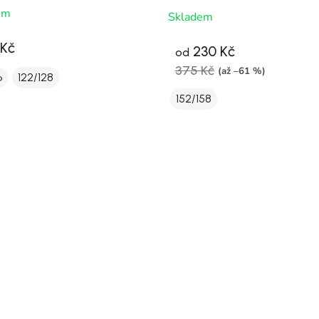
em
Skladem
 Kč
230 Kč
od
375 Kč
(až –61 %)
6
122/128
152/158