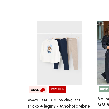
VÝPRODEJ
NOVIN
AKCE
3 díln
MAYORAL 3-dílný dívčí set
MM 8
tričko + legíny - Mnohofarebné