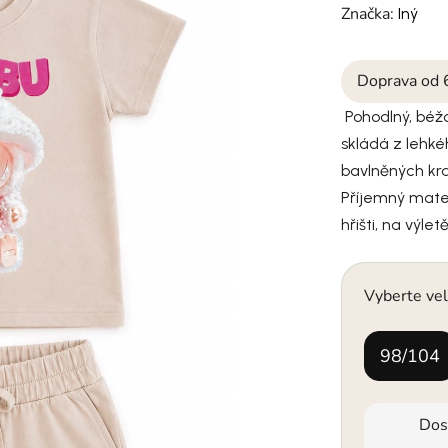
Značka:
Iný
Doprava od 
Pohodlný, béžo
skládá z lehké
bavlněných krať
Příjemný mater
hřišti, na výl
Vyberte vel
98/104
Dos