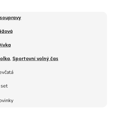
 soupravy
éžová
Dívka
,
olka
Sportovní volný čas
evčatá
set
ovinky