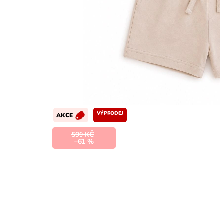
VÝPRODEJ
AKCE
599 KČ
–61 %