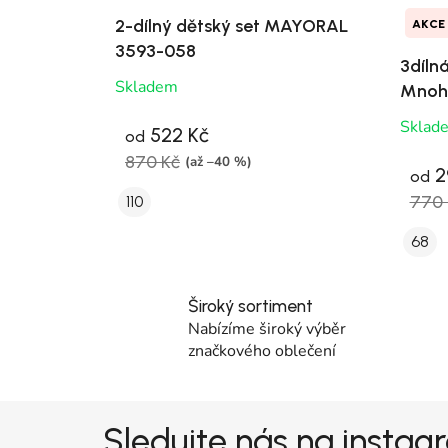
2-dílný dětský set MAYORAL
AKCE
3593-058
3díln
Skladem
Mnoh
Sklad
522 Kč
od
870 Kč
(až –40 %)
2
od
770 
110
68
Široký sortiment
Nabízíme široký výběr
značkového oblečení
Zápatí
Sledujte nás na insta