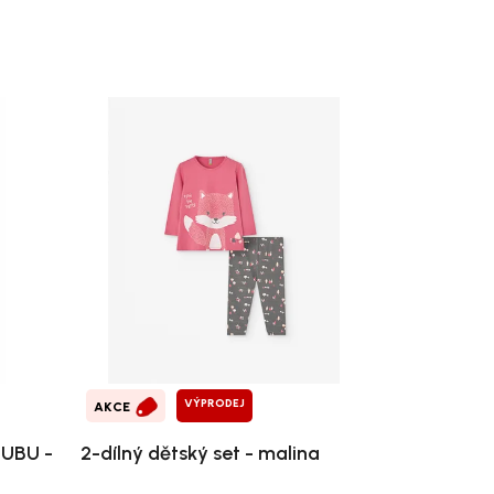
VÝPRODEJ
AKCE
BUBU -
2-dílný dětský set - malina