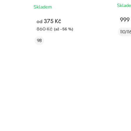
Sklad
Skladem
999
375 Kč
od
860 Kč
(až –56 %)
110/11
98