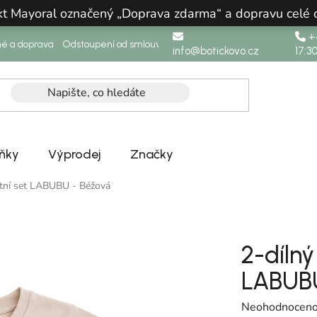
ukt Mayoral označený „Doprava zdarma“ a dopravu celé
+4
né a doprava
Odstoupení od smlouvy
info@botickovo.cz
17:3
ňky
Výprodej
Značky
etní set LABUBU - Béžová
2-dílný
LABUBU
Průměrné hodno
Neohodnocen