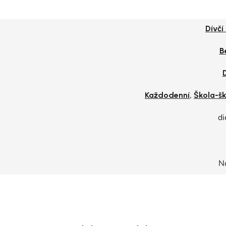
Dívčí
B
,
Každodenní
Škola-šk
di
N