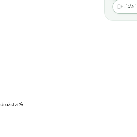
HLÍDÁNÍ
družství 🌸