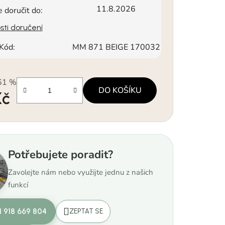
11.8.2026
doručit do:
ti doručení
Kód:
MM 871 BEIGE 170032
61 %
DO KOŠÍKU
Kč
a:
Potřebujete poradit?
Zavolejte nám nebo využijte jednu z našich
funkcí
1 918 669 804
ZEPTAT SE