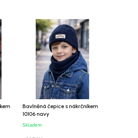
íkem
Bavlněná čepice s nákrčníkem
10106 navy
Skladem