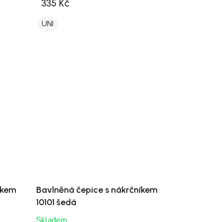
335 Kč
UNI
íkem
Bavlněná čepice s nákrčníkem
10101 šedá
Skladem