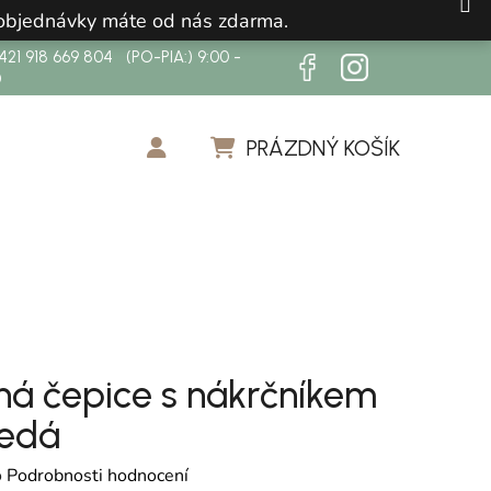
 objednávky máte od nás zdarma.
21 918 669 804 (PO-PIA:) 9:00 -
0
PRÁZDNÝ KOŠÍK
NÁKUPNÍ KOŠÍK
ná čepice s nákrčníkem
šedá
cení produktu je 0,0 z 5 hvězdiček.
o
Podrobnosti hodnocení