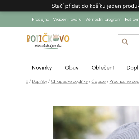
Přejít na obsah
Stačí přidat do košíku jeden prod
Prodejna
Vracení tovaru
Věrnostní program
Poštov
Novinky
Obuv
Oblečení
Dopl
Domů
/
/
/
/
Doplňky
Chlapecké doplňky
Čepice
Přechodné čep