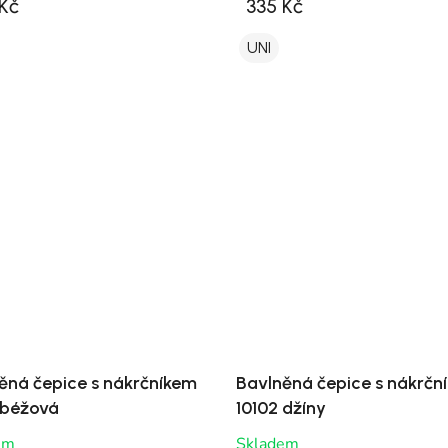
Kč
335 Kč
UNI
ěná čepice s nákrčníkem
Bavlněná čepice s nákrčn
 béžová
10102 džíny
em
Skladem