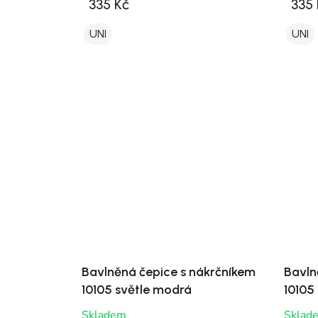
335 Kč
335 
UNI
UNI
Bavlněná čepice s nákrčníkem
Bavln
10105 světle modrá
10105
Skladem
Sklad