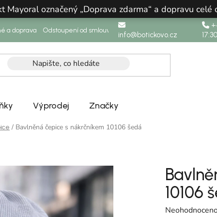
ukt Mayoral označený „Doprava zdarma“ a dopravu celé
+4
né a doprava
Odstoupení od smlouvy
info@botickovo.cz
17:3
ňky
Výprodej
Značky
/
Bavlněná čepice s nákrčníkem 10106 šedá
ice
Bavlně
10106 
Průměrné hodno
Neohodnocen