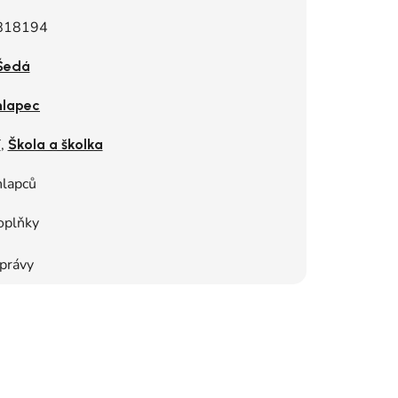
818194
Šedá
lapec
,
í
Škola a školka
hlapců
oplňky
právy