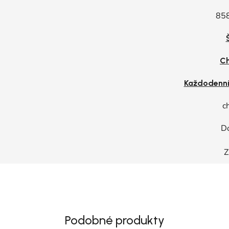
85
Ch
Každodenn
c
D
Z
Podobné produkty