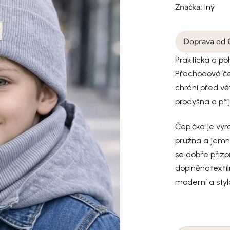
Značka:
Iný
Doprava od 
Praktická a po
Přechodová če
chrání před vě
prodyšná a pří
Čepička je vyr
pružná a jemn
se dobře přizpů
doplněna
texti
moderní a styl