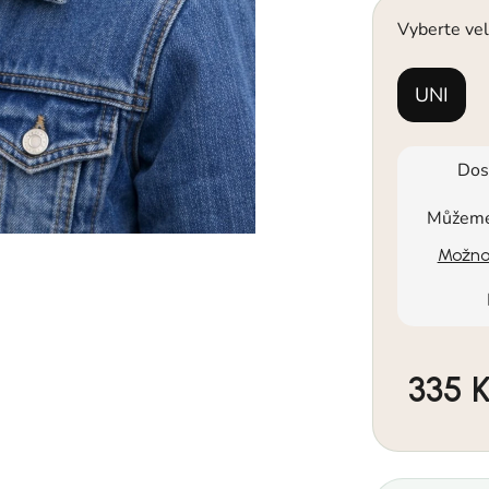
Vyberte vel
UNI
Dos
Můžeme 
Možnos
335 
Měrná cen