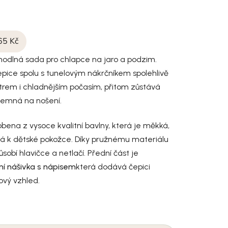
65 Kč
hodlná sada pro chlapce na jaro a podzim.
pice spolu s tunelovým nákrčníkem spolehlivě
trem i chladnějším počasím, přitom zůstává
jemná na nošení.
obena z vysoce kvalitní bavlny, která je měkká,
á k dětské pokožce. Díky pružnému materiálu
sobí hlavičce a netlačí. Přední část je
lní nášivka s nápisem
která dodává čepici
ový vzhled.