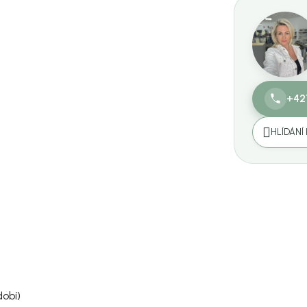
+42
HLÍDÁNÍ
obí)