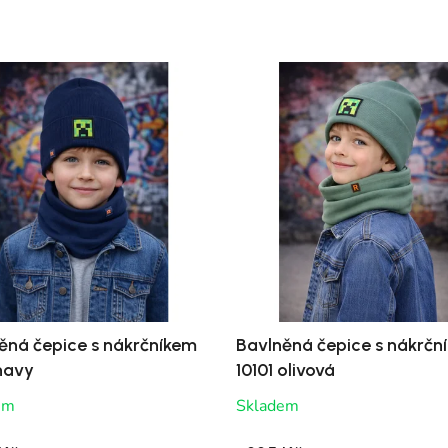
ěná čepice s nákrčníkem
Bavlněná čepice s nákrčn
 navy
10101 olivová
em
Skladem