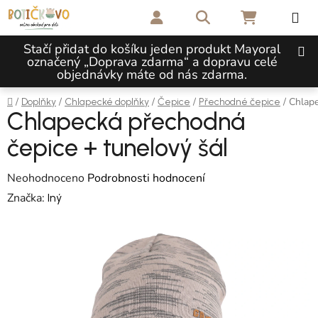
Přejít na obsah
Hledat
NÁKUPNÍ 
Stačí přidat do košíku jeden produkt Mayoral
označený „Doprava zdarma“ a dopravu celé
objednávky máte od nás zdarma.
Domů
/
/
/
/
/
Chlape
Doplňky
Chlapecké doplňky
Čepice
Přechodné čepice
Chlapecká přechodná
čepice + tunelový šál
Průměrné hodnocení produktu je 0,0 z 5 hvězdiček.
Neohodnoceno
Podrobnosti hodnocení
Značka:
Iný