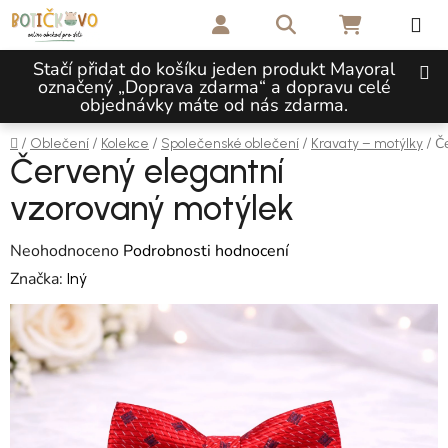
Přejít na obsah
Hledat
NÁKUPNÍ 
Stačí přidat do košíku jeden produkt Mayoral
označený „Doprava zdarma“ a dopravu celé
objednávky máte od nás zdarma.
Domů
/
/
/
/
/
Č
Oblečení
Kolekce
Společenské oblečení
Kravaty – motýlky
Červený elegantní
vzorovaný motýlek
Průměrné hodnocení produktu je 0,0 z 5 hvězdiček.
Neohodnoceno
Podrobnosti hodnocení
Značka:
Iný