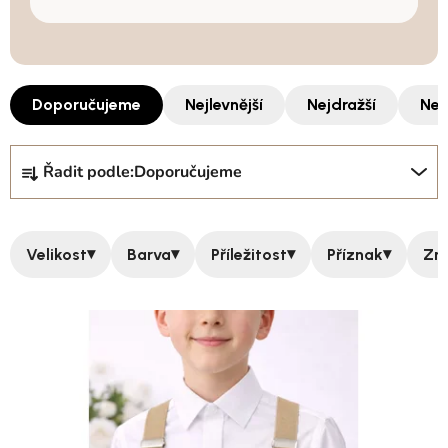
Doporučujeme
Nejlevnější
Nejdražší
Nej
Řazení produktů
Řadit podle:
Doporučujeme
▾
▾
▾
▾
Velikost
Barva
Příležitost
Příznak
Zn
Výpis produktů