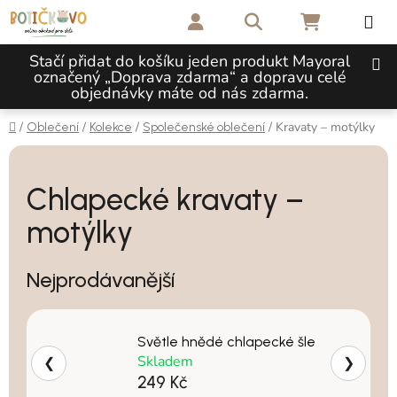
Přejít na obsah
Hledat
NÁKUPNÍ 
Stačí přidat do košíku jeden produkt Mayoral
označený „Doprava zdarma“ a dopravu celé
objednávky máte od nás zdarma.
Domů
/
/
/
/
Kravaty – motýlky
Oblečení
Kolekce
Společenské oblečení
Chlapecké kravaty –
motýlky
Nejprodávanější
Světle hnědé chlapecké šle
Skladem
❮
❯
249 Kč