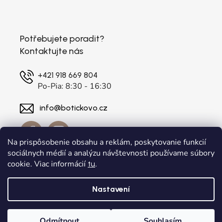
Potřebujete poradit?
Kontaktujte nás
+421 918 669 804
Po-Pia: 8:30 - 16:30
info@botickovo.cz
Na prispôsobenie obsahu a reklám, poskytovanie funkcií
sociálnych médií a analýzu návštevnosti používame súbory
cookie. Viac informácií
.
tu
Nastavení
Vytvořil Shoptet
a
Adatelier
Odmítnout
Souhlasím