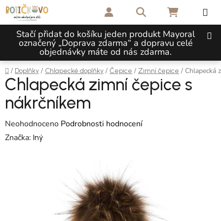
Přejít na obsah
Hledat
NÁKUPNÍ 
Stačí přidat do košíku jeden produkt Mayoral
označený „Doprava zdarma“ a dopravu celé
objednávky máte od nás zdarma.
Domů
/
/
/
/
/
Chlapecká z
Doplňky
Chlapecké doplňky
Čepice
Zimní čepice
Chlapecká zimní čepice s
nákrčníkem
Průměrné hodnocení produktu je 0,0 z 5 hvězdiček.
Neohodnoceno
Podrobnosti hodnocení
Značka:
Iný