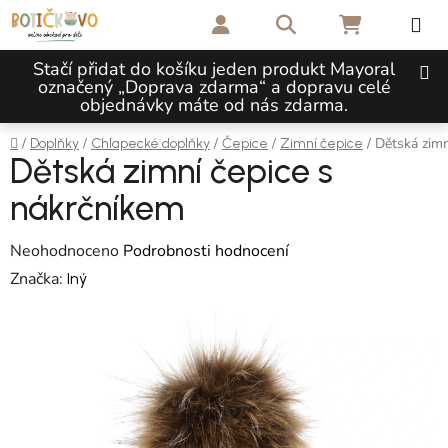
Přejít na obsah
Hledat
NÁKUPNÍ 
Stačí přidat do košíku jeden produkt Mayoral
označený „Doprava zdarma“ a dopravu celé
objednávky máte od nás zdarma.
Domů
/
/
/
/
/
Dětská zimn
Doplňky
Chlapecké doplňky
Čepice
Zimní čepice
Dětská zimní čepice s
nákrčníkem
Průměrné hodnocení produktu je 0,0 z 5 hvězdiček.
Neohodnoceno
Podrobnosti hodnocení
Značka:
Iný