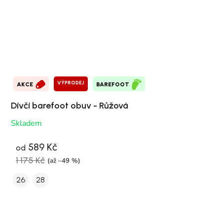
VÝPRODEJ
AKCE
BAREFOOT
Dívčí barefoot obuv - Růžová
Skladem
589 Kč
od
1 175 Kč
(až –49 %)
26
28