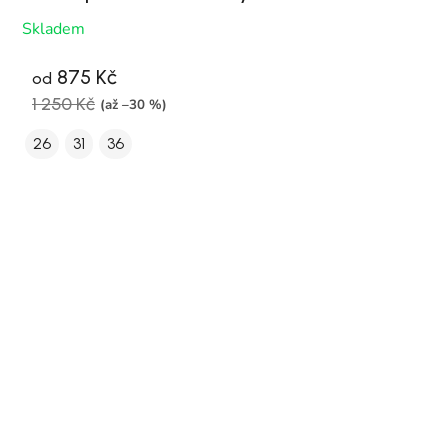
Skladem
875 Kč
od
1 250 Kč
(až –30 %)
26
31
36