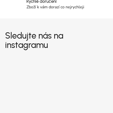
Rychlé doručení
Zboží k vám dorazí co nejrychleji
Zápatí
Sledujte nás na
instagramu