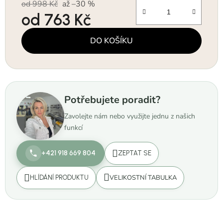
od 998 Kč
až –30 %
od
763 Kč
Měrná cena:
DO KOŠÍKU
Potřebujete poradit?
Zavolejte nám nebo využijte jednu z našich
funkcí
+421 918 669 804
ZEPTAT SE
VELIKOSTNÍ TABULKA
HLÍDÁNÍ PRODUKTU