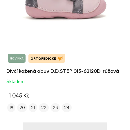
NOVINKA
ORTOPEDICKÉ
Dívčí kožená obuv D.D.STEP 015-62120D, růžová
Skladem
1 045 Kč
19
20
21
22
23
24