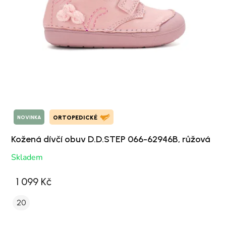
NOVINKA
ORTOPEDICKÉ
Kožená dívčí obuv D.D.STEP 066-62946B, růžová
Skladem
1 099 Kč
20