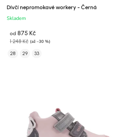
Dívčí nepromokavé workery - Černá
Skladem
875 Kč
od
1 248 Kč
(až –30 %)
28
29
33