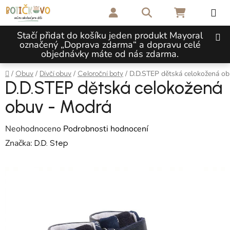
Přejít na obsah
Hledat
NÁKUPNÍ 
Stačí přidat do košíku jeden produkt Mayoral
označený „Doprava zdarma“ a dopravu celé
objednávky máte od nás zdarma.
Domů
/
/
/
/
D.D.STEP dětská celokožená o
Obuv
Dívčí obuv
Celoroční boty
D.D.STEP dětská celokožená
obuv - Modrá
Průměrné hodnocení produktu je 0,0 z 5 hvězdiček.
Neohodnoceno
Podrobnosti hodnocení
Značka:
D.D. Step