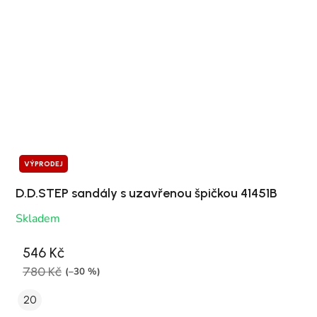
VÝPRODEJ
D.D.STEP sandály s uzavřenou špičkou 41451B
Skladem
546 Kč
780 Kč
(–30 %)
20