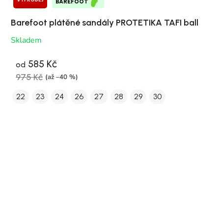
BAREFOOT
Barefoot plátěné sandály PROTETIKA TAFI ball
Skladem
585 Kč
od
975 Kč
(až –40 %)
22
23
24
26
27
28
29
30