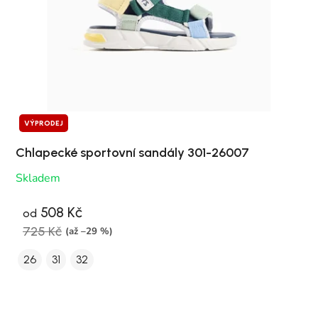
VÝPRODEJ
Chlapecké sportovní sandály 301-26007
Skladem
508 Kč
od
725 Kč
(až –29 %)
26
31
32