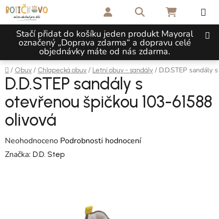
Přejít na obsah
Hledat
NÁKUPNÍ 
Stačí přidat do košíku jeden produkt Mayoral
označený „Doprava zdarma“ a dopravu celé
objednávky máte od nás zdarma.
Domů
/
/
/
/
D.D.STEP sandály s
Obuv
Chlapecká obuv
Letní obuv - sandály
D.D.STEP sandály s
otevřenou špičkou 103-61588
olivová
Průměrné hodnocení produktu je 0,0 z 5 hvězdiček.
Neohodnoceno
Podrobnosti hodnocení
Značka:
D.D. Step