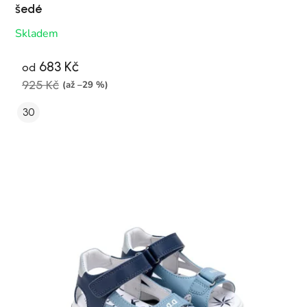
šedé
Skladem
683 Kč
od
925 Kč
(až –29 %)
30