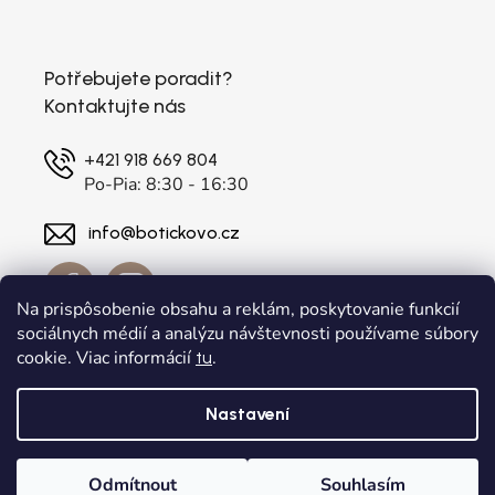
Potřebujete poradit?
Kontaktujte nás
+421 918 669 804
Po-Pia: 8:30 - 16:30
info@botickovo.cz
Na prispôsobenie obsahu a reklám, poskytovanie funkcií
sociálnych médií a analýzu návštevnosti používame súbory
cookie. Viac informácií
.
tu
Nastavení
Vytvořil Shoptet
a
Adatelier
Odmítnout
Souhlasím
Copyright 2026
. Všechna práva vyhrazena.
botickovo.cz