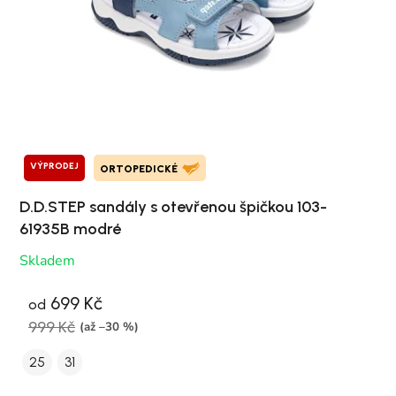
VÝPRODEJ
ORTOPEDICKÉ
D.D.STEP sandály s otevřenou špičkou 103-
61935B modré
Skladem
699 Kč
od
999 Kč
(až –30 %)
25
31