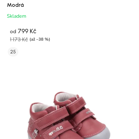
Modrá
Skladem
799 Kč
od
1 173 Kč
(až –38 %)
25