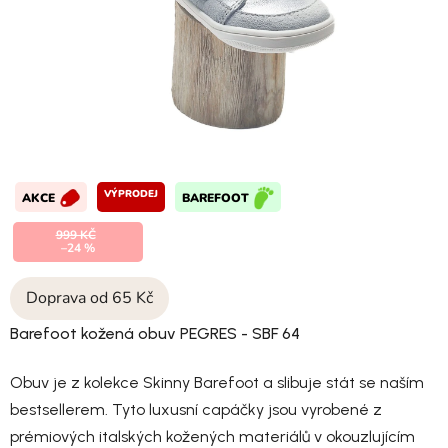
VÝPRODEJ
AKCE
BAREFOOT
999 KČ
–24 %
Doprava od 65 Kč
Barefoot kožená obuv PEGRES - SBF 64
Obuv je z kolekce Skinny Barefoot a slibuje stát se naším
bestsellerem. Tyto luxusní capáčky jsou vyrobené z
prémiových italských kožených materiálů v okouzlujícím