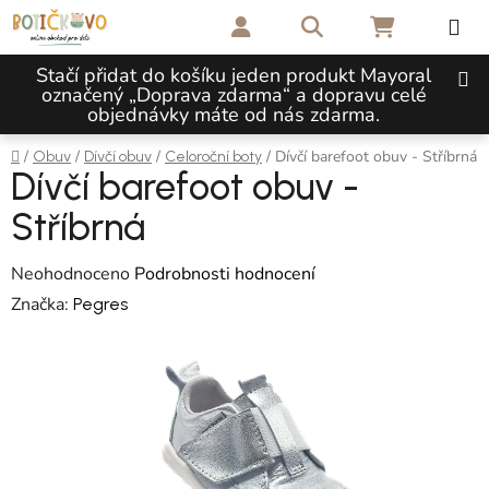
Přejít na obsah
Hledat
NÁKUPNÍ 
Stačí přidat do košíku jeden produkt Mayoral
označený „Doprava zdarma“ a dopravu celé
objednávky máte od nás zdarma.
Domů
/
/
/
/
Dívčí barefoot obuv - Stříbrná
Obuv
Dívčí obuv
Celoroční boty
Dívčí barefoot obuv -
Stříbrná
Průměrné hodnocení produktu je 0,0 z 5 hvězdiček.
Neohodnoceno
Podrobnosti hodnocení
Značka:
Pegres