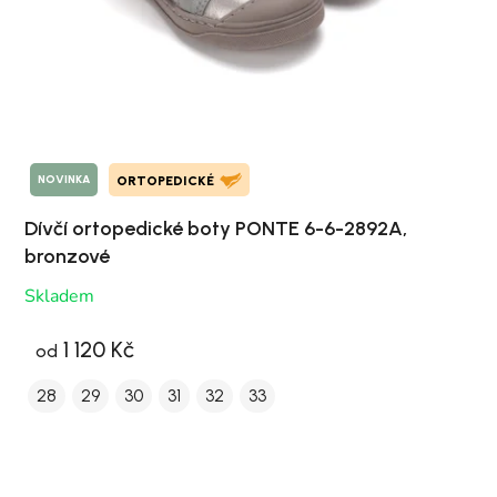
NOVINKA
ORTOPEDICKÉ
Dívčí ortopedické boty PONTE 6-6-2892A,
bronzové
Skladem
1 120 Kč
od
28
29
30
31
32
33