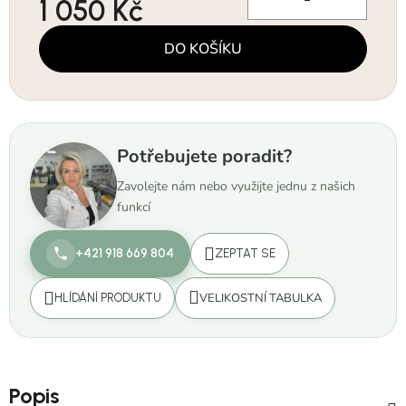
1 050 Kč
Měrná cena:
DO KOŠÍKU
Potřebujete poradit?
Zavolejte nám nebo využijte jednu z našich
funkcí
+421 918 669 804
ZEPTAT SE
VELIKOSTNÍ TABULKA
HLÍDÁNÍ PRODUKTU
Popis