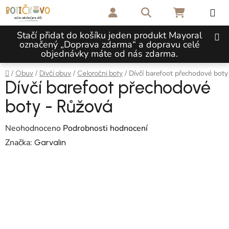
Přejít na obsah
Hledat
NÁKUPNÍ 
Stačí přidat do košíku jeden produkt Mayoral
označený „Doprava zdarma“ a dopravu celé
objednávky máte od nás zdarma.
Domů
/
/
/
/
Dívčí barefoot přechodové boty
Obuv
Dívčí obuv
Celoroční boty
Dívčí barefoot přechodové
boty - Růžová
Průměrné hodnocení produktu je 0,0 z 5 hvězdiček.
Neohodnoceno
Podrobnosti hodnocení
Značka:
Garvalin