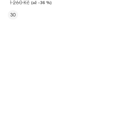
1 260 Kč
(až –36 %)
30