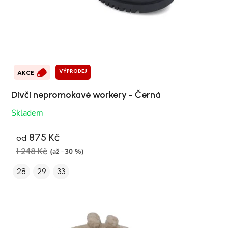
VÝPRODEJ
AKCE
Dívčí nepromokavé workery - Černá
Skladem
875 Kč
od
1 248 Kč
(až –30 %)
28
29
33