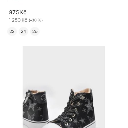
875 Kč
1 250 Kč
(–30 %)
22
24
26