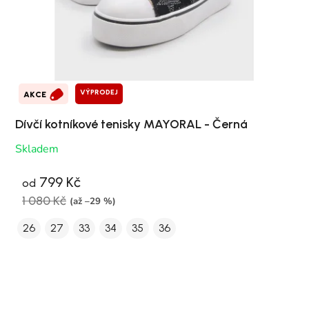
VÝPRODEJ
AKCE
Dívčí kotníkové tenisky MAYORAL - Černá
Skladem
799 Kč
od
1 080 Kč
(až –29 %)
26
27
33
34
35
36