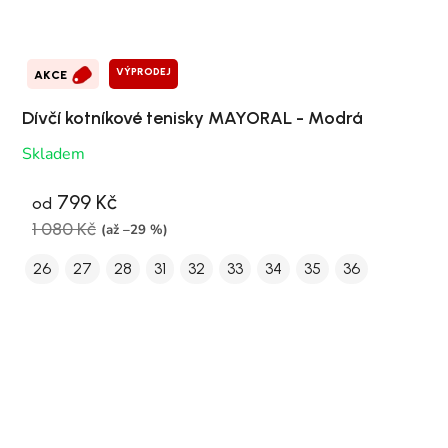
VÝPRODEJ
AKCE
Dívčí kotníkové tenisky MAYORAL - Modrá
Skladem
799 Kč
od
1 080 Kč
(až –29 %)
26
27
28
31
32
33
34
35
36