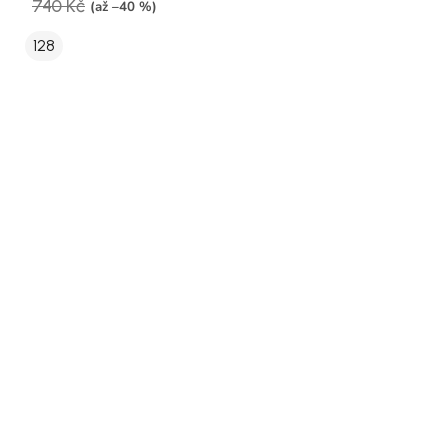
740 Kč
(až –40 %)
128