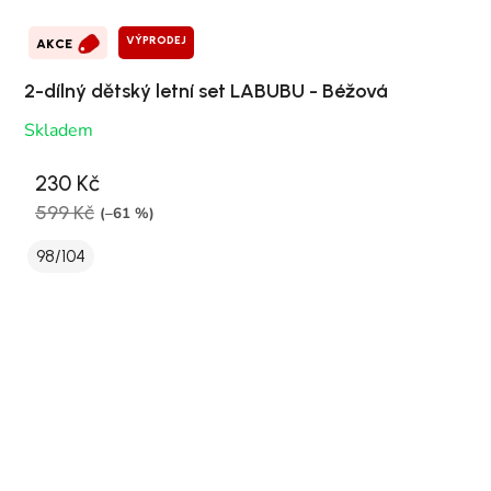
VÝPRODEJ
AKCE
2-dílný dětský letní set LABUBU - Béžová
Skladem
230 Kč
599 Kč
(–61 %)
98/104