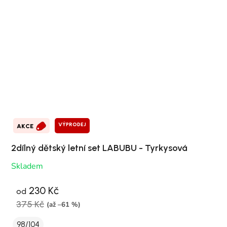
VÝPRODEJ
AKCE
2dílný dětský letní set LABUBU - Tyrkysová
Skladem
230 Kč
od
375 Kč
(až –61 %)
98/104