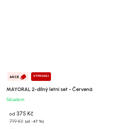
VÝPRODEJ
AKCE
MAYORAL 2-dílný letní set - Červená
Skladem
375 Kč
od
719 Kč
(až –47 %)