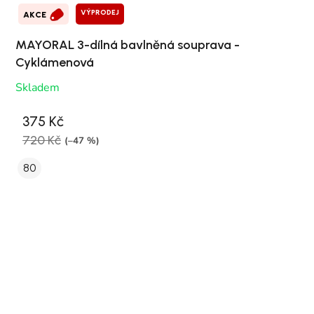
VÝPRODEJ
AKCE
MAYORAL 3-dílná bavlněná souprava -
Cyklámenová
Skladem
375 Kč
720 Kč
(–47 %)
80