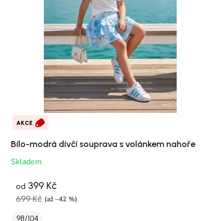
AKCE
Bílo-modrá dívčí souprava s volánkem nahoře
Skladem
399 Kč
od
699 Kč
(až –42 %)
98/104