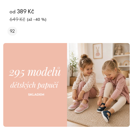
389 Kč
od
649 Kč
(až –40 %)
92