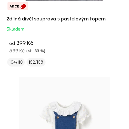
AKCE
2dílná dívčí souprava s pastelovým topem
Skladem
399 Kč
od
599 Kč
(až –33 %)
104/110
152/158