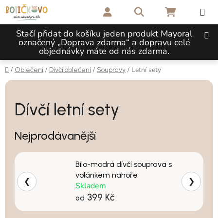
Přejít na obsah
Hledat
NÁKUPNÍ 
Stačí přidat do košíku jeden produkt Mayoral
označený „Doprava zdarma“ a dopravu celé
objednávky máte od nás zdarma.
Domů
/
/
/
/
Letní sety
Oblečení
Dívčí oblečení
Soupravy
Dívčí letní sety
Nejprodávanější
Bílo-modrá dívčí souprava s
volánkem nahoře
❮
❯
Skladem
399 Kč
od