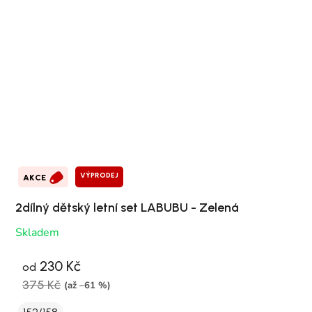
VÝPRODEJ
AKCE
2dílný dětský letní set LABUBU - Zelená
Skladem
230 Kč
od
375 Kč
(až –61 %)