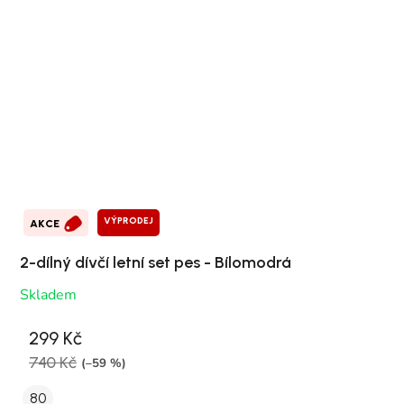
VÝPRODEJ
AKCE
2-dílný dívčí letní set pes - Bílomodrá
Skladem
299 Kč
740 Kč
(–59 %)
80