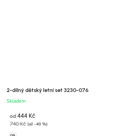
2-dílný dětský letní set 3230-076
Skladem
444 Kč
od
740 Kč
(až –40 %)
98