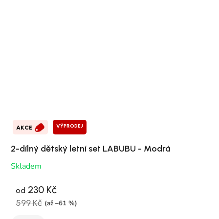
VÝPRODEJ
AKCE
2-dílný dětský letní set LABUBU - Modrá
Skladem
230 Kč
od
599 Kč
(až –61 %)