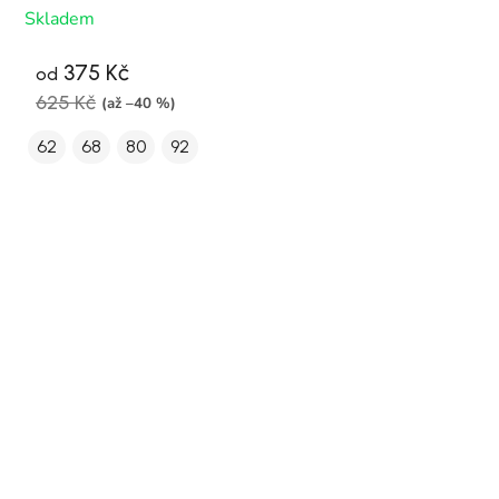
Skladem
375 Kč
od
625 Kč
(až –40 %)
62
68
80
92