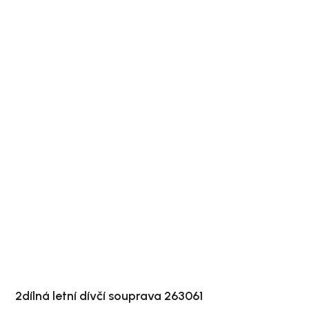
2dílná letní dívčí souprava 263061