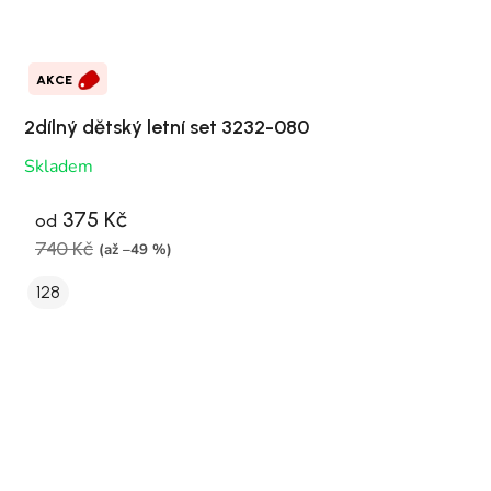
AKCE
2dílný dětský letní set 3232-080
Skladem
375 Kč
od
740 Kč
(až –49 %)
128