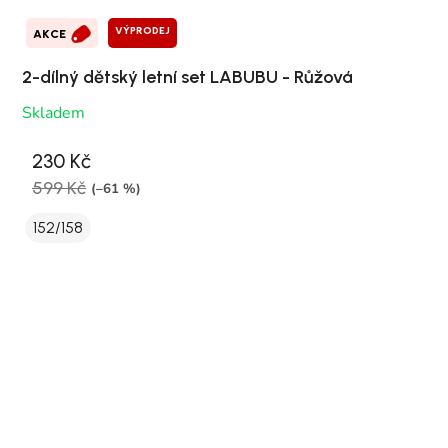
VÝPRODEJ
AKCE
2-dílný dětský letní set LABUBU - Růžová
Skladem
230 Kč
599 Kč
(–61 %)
152/158