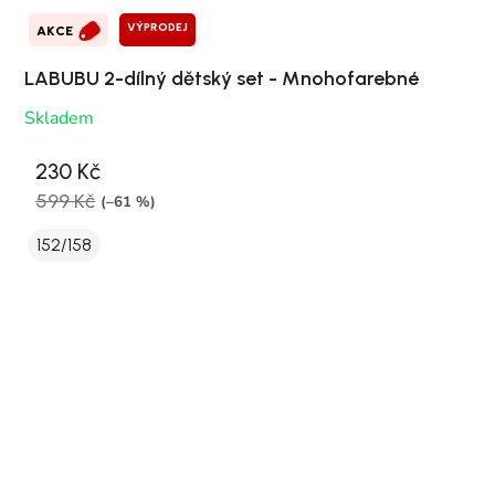
VÝPRODEJ
AKCE
LABUBU 2-dílný dětský set - Mnohofarebné
Skladem
230 Kč
599 Kč
(–61 %)
152/158