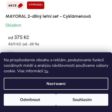
VÝPRODEJ
AKCE
MAYORAL 2-dílný letní set - Cyklámenová
Skladem
375 Kč
od
469 Kč
(až –20 %)
104
Na prispôsobenie obsahu a reklám, poskytovanie funkcií
sociálnych médií a analýzu návštevnosti používame súbory
cookie. Viac informácií
.
tu
Nastavení
Odmítnout
Souhlasím
Domů
Kategorie
Wishlist
Košík