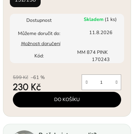
Skladem
(1 ks)
Dostupnost
11.8.2026
Můžeme doručit do:
Možnosti doručení
MM 874 PINK
Kód:
170243
599 Kč
–61 %
230 Kč
Měrná cena:
DO KOŠÍKU