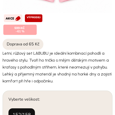
VÝPRODEJ
AKCE
599 KČ
–61 %
Doprava od 65 Kč
Letní, růžový set LABUBU je ideální kombinací pohodlí a
hravého stylu. Tvoří ho tričko s milým dětským motivem a
kraťasy s pohodlným střihem, které neomezují v pohybu.
Lehký a příjemný materiál je vhodný na horké dny a zajistí
komfort při hře i odpočinku.
Vyberte velikost:
152/158