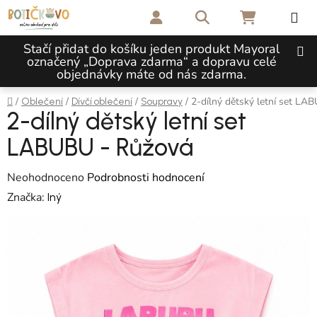
Přejít na obsah
Hledat
NÁKUPNÍ 
Stačí přidat do košíku jeden produkt Mayoral
označený „Doprava zdarma“ a dopravu celé
objednávky máte od nás zdarma.
Domů
/
/
/
/
2-dílný dětský letní set LA
Oblečení
Dívčí oblečení
Soupravy
2-dílný dětský letní set
LABUBU - Růžová
Průměrné hodnocení produktu je 0,0 z 5 hvězdiček.
Neohodnoceno
Podrobnosti hodnocení
Značka:
Iný