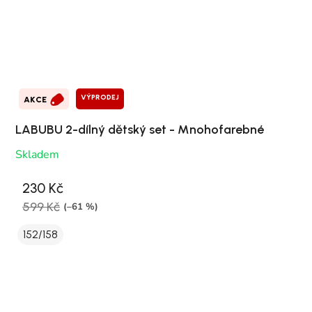
VÝPRODEJ
AKCE
LABUBU 2-dílný dětský set - Mnohofarebné
Skladem
230 Kč
599 Kč
(–61 %)
152/158