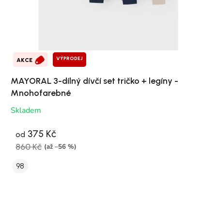
VÝPRODEJ
AKCE
MAYORAL 3-dílný dívčí set tričko + legíny -
Mnohofarebné
Skladem
375 Kč
od
860 Kč
(až –56 %)
98