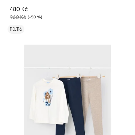
480 Kč
960 Kč
(–50 %)
110/116