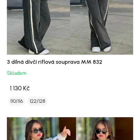
3 dílná dívčí riflová souprava MM 832
Skladem
1 130 Kč
110/116
122/128