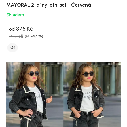
MAYORAL 2-dílný letní set - Červená
Skladem
375 Kč
od
719 Kč
(až –47 %)
104