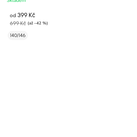
Skladem
399 Kč
od
699 Kč
(až –42 %)
140/146