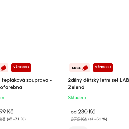
VÝPRODEJ
VÝPRODEJ
AKCE
á tepláková souprava -
2dílný dětský letní set LA
ofarebná
Zelená
em
Skladem
99 Kč
230 Kč
od
Kč
375 Kč
(až –71 %)
(až –61 %)