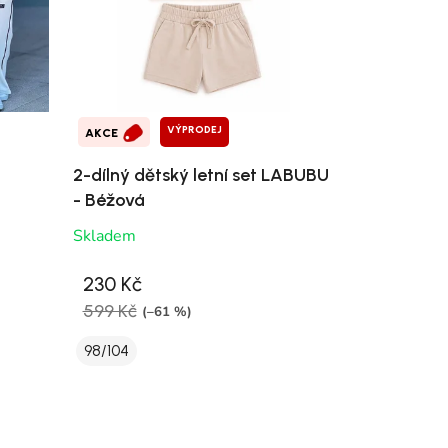
VÝPRODEJ
AKCE
2-dílný dětský letní set LABUBU
- Béžová
Skladem
230 Kč
599 Kč
(–61 %)
98/104