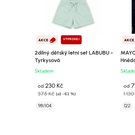
VÝPRODEJ
AKCE
AKCE
2dílný dětský letní set LABUBU -
MAYOR
Tyrkysová
Hněd
Skladem
Sklad
230 Kč
7
od
od
375 Kč
1 130
(až –61 %)
98/104
122