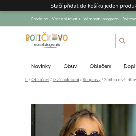
Přejít na obsah
Stačí přidat do košíku jeden prod
Prodejna
Vracení tovaru
Věrnostní program
Poštov
Novinky
Obuv
Oblečení
Dopl
Domů
/
/
/
/
3 dílná dívčí ri
Oblečení
Dívčí oblečení
Soupravy