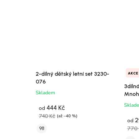
2-dílný dětský letní set 3230-
AKCE
076
3díln
Skladem
Mnoh
Sklad
444 Kč
od
740 Kč
(až –40 %)
2
od
770 
98