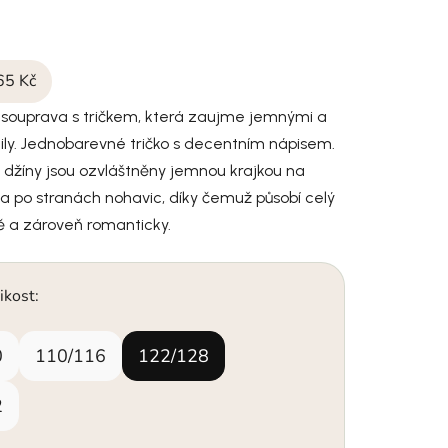
65 Kč
á souprava s tričkem, která zaujme jemnými a
ly. Jednobarevné tričko s decentním nápisem.
i džíny jsou ozvláštněny jemnou krajkou na
 po stranách nohavic, díky čemuž působí celý
ě a zároveň romanticky.
ikost:
0
110/116
122/128
2