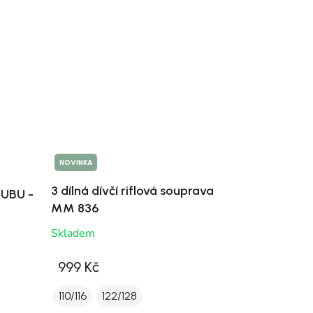
NOVINKA
3 dílná dívčí riflová souprava
BUBU -
MM 836
Skladem
999 Kč
110/116
122/128