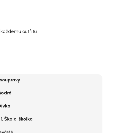
e každému outfitu.
 soupravy
odrá
Dívka
,
í
Škola-školka
evčatá