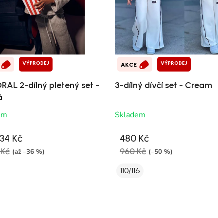
VÝPRODEJ
VÝPRODEJ
AKCE
AL 2-dílný pletený set -
3-dílný dívčí set - Cream
á
em
Skladem
34 Kč
480 Kč
 Kč
960 Kč
(až –36 %)
(–50 %)
110/116