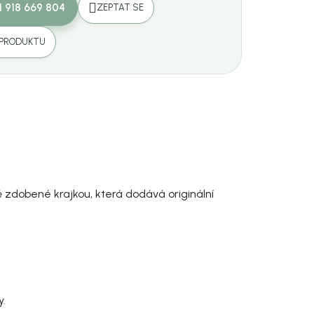
1 918 669 804
ZEPTAT SE
 PRODUKTU
 zdobené krajkou, která dodává originální
y.