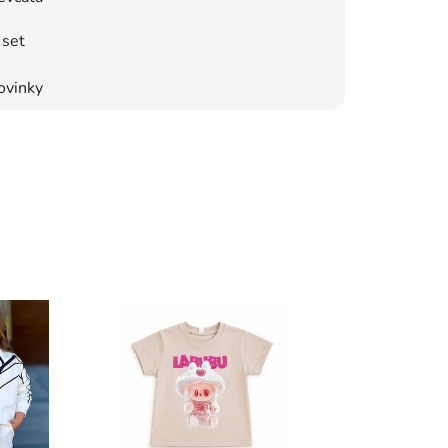
set
ovinky