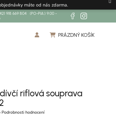
 objednávky máte od nás zdarma.
21 918 669 804 (PO-PIA:) 9:00 -
0
PRÁZDNÝ KOŠÍK
NÁKUPNÍ KOŠÍK
 dívčí riflová souprava
2
cení produktu je 0,0 z 5 hvězdiček.
o
Podrobnosti hodnocení