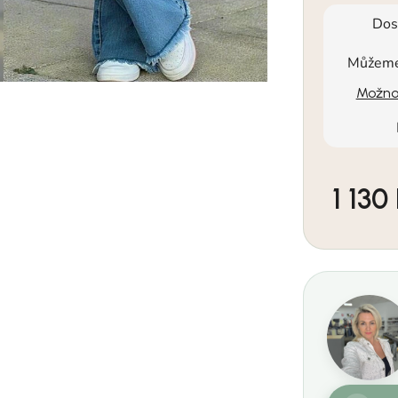
Dos
Můžeme 
Možnos
1 130
Měrná cen