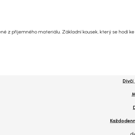
ené z příjemného materiálu. Základní kousek, který se hodí k
Dívčí
M
Každodenn
di