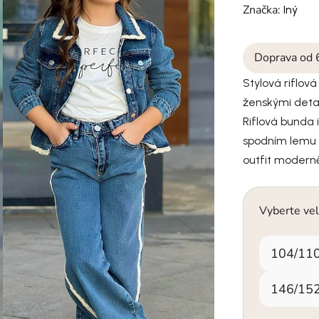
Značka:
Iný
Doprava od 
Stylová riflov
ženskými detai
Riflová bunda 
spodním lemu a
outfit modern
Vyberte vel
104/11
146/15