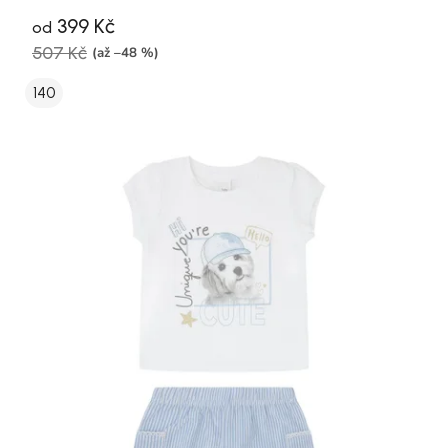
399 Kč
od
507 Kč
(až –48 %)
140