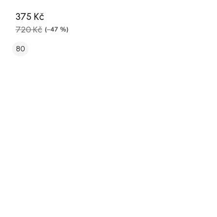
375 Kč
720 Kč
(–47 %)
80