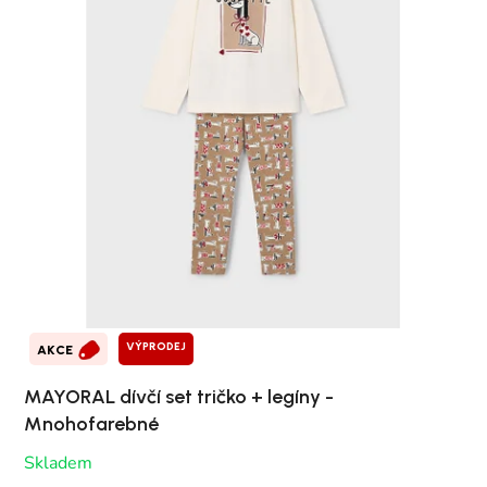
VÝPRODEJ
AKCE
MAYORAL dívčí set tričko + legíny -
Mnohofarebné
Skladem