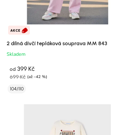
AKCE
2 dílná dívčí tepláková souprava MM 843
Skladem
399 Kč
od
699 Kč
(až –42 %)
104/110