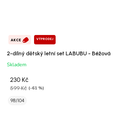
VÝPRODEJ
AKCE
2-dílný dětský letní set LABUBU - Béžová
Skladem
230 Kč
599 Kč
(–61 %)
98/104