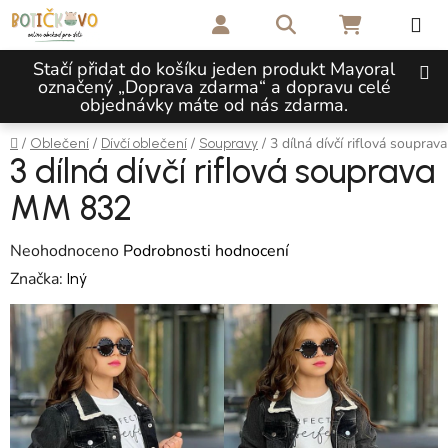
Přejít na obsah
Hledat
NÁKUPNÍ 
Stačí přidat do košíku jeden produkt Mayoral
označený „Doprava zdarma“ a dopravu celé
objednávky máte od nás zdarma.
Domů
/
/
/
/
3 dílná dívčí riflová soupra
Oblečení
Dívčí oblečení
Soupravy
3 dílná dívčí riflová souprava
MM 832
Průměrné hodnocení produktu je 0,0 z 5 hvězdiček.
Neohodnoceno
Podrobnosti hodnocení
Značka:
Iný