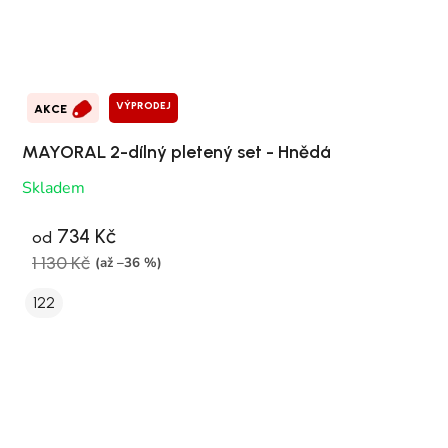
VÝPRODEJ
AKCE
MAYORAL 2-dílný pletený set - Hnědá
Skladem
734 Kč
od
1 130 Kč
(až –36 %)
122