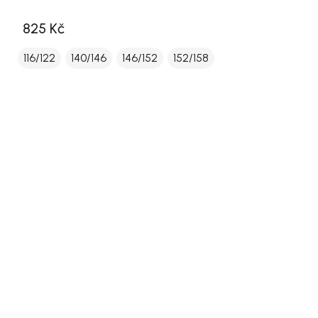
825 Kč
116/122
140/146
146/152
152/158