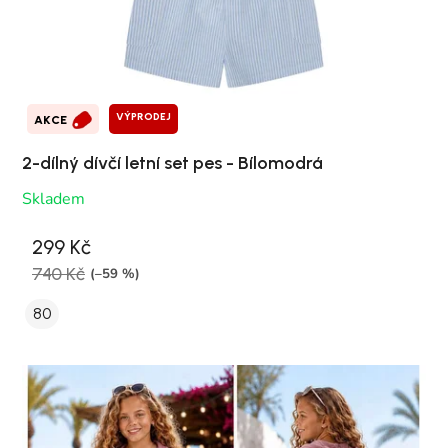
VÝPRODEJ
AKCE
2-dílný dívčí letní set pes - Bílomodrá
Skladem
299 Kč
740 Kč
(–59 %)
80