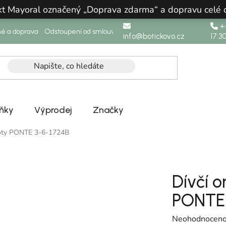
ukt Mayoral označený „Doprava zdarma“ a dopravu celé
+4
né a doprava
Odstoupení od smlouvy
info@botickovo.cz
17:3
ňky
Výprodej
Značky
 boty PONTE 3-6-1724B
Dívčí 
PONTE 
Průměrné hodno
Neohodnocen