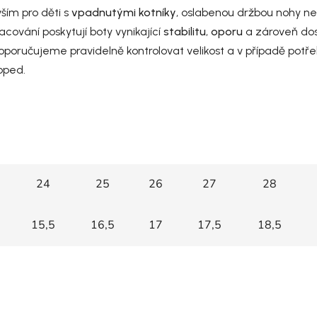
ím pro děti s
vpadnutými kotníky
, oslabenou držbou nohy ne
cování poskytují boty vynikající
stabilitu
,
oporu
a zároveň do
poručujeme pravidelně kontrolovat velikost a v případě potř
oped.
24
25
26
27
28
15,5
16,5
17
17,5
18,5