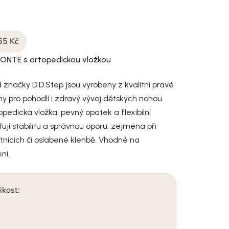
65 Kč
ONTE s ortopedickou vložkou
značky D.D.Step jsou vyrobeny z kvalitní pravé
y pro pohodlí i zdravý vývoj dětských nohou.
pedická vložka, pevný opatek a flexibilní
ují stabilitu a správnou oporu, zejména při
nících či oslabené klenbě. Vhodné na
ní.
ikost: