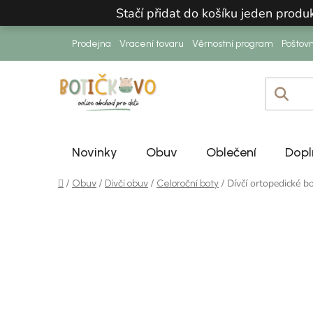
Přejít na obsah
Stačí přidat do košíku jeden prod
Prodejna
Vracení tovaru
Věrnostní program
Poštov
Novinky
Obuv
Oblečení
Dopl
Domů
/
/
/
/
Dívčí ortopedické
Obuv
Dívčí obuv
Celoroční boty