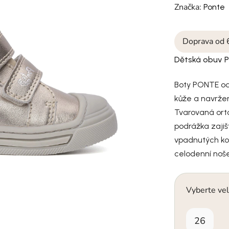
Značka:
Ponte
Doprava od 
Dětská obuv P
Boty PONTE od 
kůže a navržen
Tvarovaná orto
podrážka zajišť
vpadnutých kot
celodenní noše
Vyberte vel
26