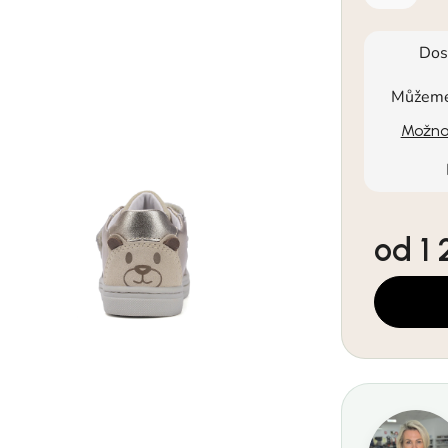
Dos
Můžeme 
Možnos
od
1
Měrná cen