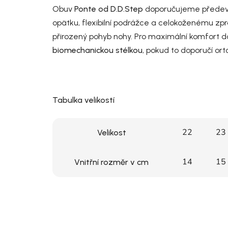
Obuv
Ponte od D.D.Step
doporučujeme předevš
opätku, flexibilní podrážce a celokoženému zpra
přirozený pohyb nohy. Pro maximální komfort do
biomechanickou stélkou
, pokud to doporučí ort
Tabulka velikostí
22
23
Velikost
14
15
Vnitřní rozměr v cm