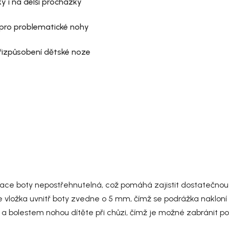
y i na delší procházky
 pro problematické nohy
přizpůsobení dětské noze
nace boty nepostřehnutelná, což pomáhá zajistit dostatečnou
vložka uvnitř boty zvedne o 5 mm, čímž se podrážka nakloní ta
a bolestem nohou dítěte při chůzi, čímž je možné zabránit po