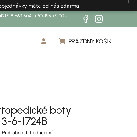
 objednávky máte od nás zdarma.
21 918 669 804 (PO-PIA:) 9:00 -
0
PRÁZDNÝ KOŠÍK
NÁKUPNÍ KOŠÍK
ortopedické boty
3-6-1724B
cení produktu je 0,0 z 5 hvězdiček.
o
Podrobnosti hodnocení