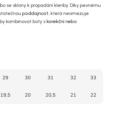
bo se sklony k propadání klenby. Díky pevnému
statečnou
poddajnost
, která neomezuje
eby kombinovat boty s
korekční nebo
29
30
31
32
33
19,5
20
20,5
21
22