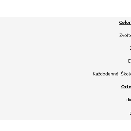
Celor
Zvolt
D
Každodenné, Škol
Ort
di