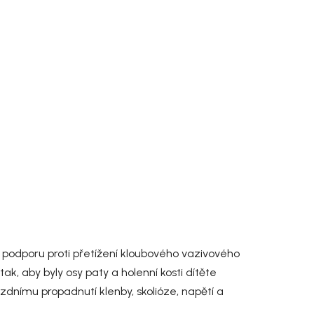
 podporu proti přetížení kloubového vazivového
k, aby byly osy paty a holenní kosti dítěte
zdnímu propadnutí klenby, skolióze, napětí a