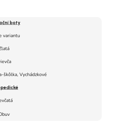
oční boty
e variantu
Zlatá
ievča
a-škôlka, Vychádzkové
opedické
evčatá
Obuv