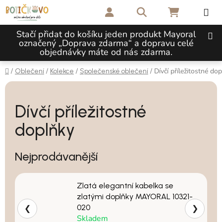
Přejít na obsah
Hledat
NÁKUPNÍ 
Stačí přidat do košíku jeden produkt Mayoral
označený „Doprava zdarma“ a dopravu celé
objednávky máte od nás zdarma.
Domů
/
/
/
/
Dívčí příležitostné do
Oblečení
Kolekce
Společenské oblečení
Dívčí příležitostné
doplňky
Nejprodávanější
Zlatá elegantní kabelka se
zlatými doplňky MAYORAL 10321-
020
❮
❯
Skladem