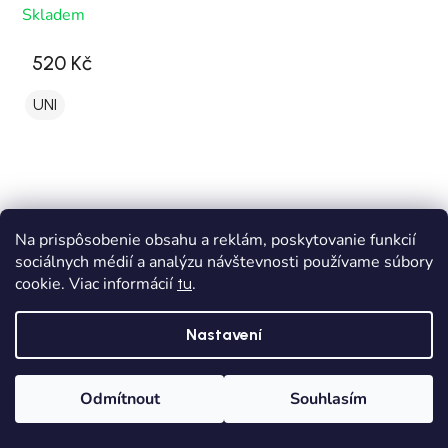
Skladem
520 Kč
UNI
Na prispôsobenie obsahu a reklám, poskytovanie funkcií
sociálnych médií a analýzu návštevnosti používame súbory
cookie. Viac informácií
.
tu
Nastavení
Odmítnout
Souhlasím
Domů
Kategorie
Wishlist
Košík