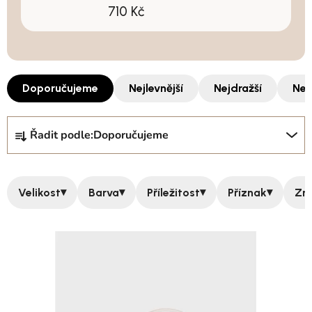
710 Kč
Doporučujeme
Nejlevnější
Nejdražší
Nej
Řazení produktů
Řadit podle:
Doporučujeme
▾
▾
▾
▾
Velikost
Barva
Příležitost
Příznak
Zn
Výpis produktů