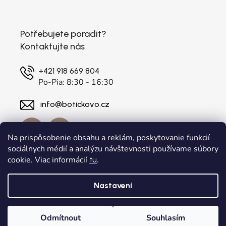
Potřebujete poradit?
Kontaktujte nás
+421 918 669 804
Po-Pia: 8:30 - 16:30
info@botickovo.cz
Na prispôsobenie obsahu a reklám, poskytovanie funkcií
sociálnych médií a analýzu návštevnosti používame súbory
cookie. Viac informácií
.
tu
Nastavení
Vytvořil Shoptet
a
Adatelier
Odmítnout
Souhlasím
Copyright 2026
. Všechna práva vyhrazena.
botickovo.cz