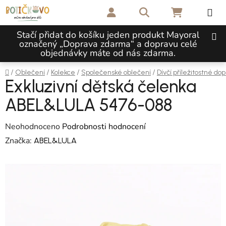
Přejít na obsah
Hledat
NÁKUPNÍ 
Stačí přidat do košíku jeden produkt Mayoral
označený „Doprava zdarma“ a dopravu celé
objednávky máte od nás zdarma.
Domů
/
/
/
/
Oblečení
Kolekce
Společenské oblečení
Dívčí příležitostné do
Exkluzivní dětská čelenka
ABEL&LULA 5476-088
Průměrné hodnocení produktu je 0,0 z 5 hvězdiček.
Neohodnoceno
Podrobnosti hodnocení
Značka:
ABEL&LULA