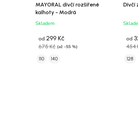
MAYORAL dívčí rozšířené
Dívčí 
kalhoty - Modrá
Skladem
Sklad
299 Kč
3
od
od
675 Kč
454 
(až –55 %)
110
140
128