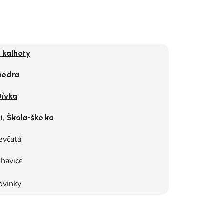
í kalhoty
odrá
Dívka
,
í
Škola-školka
evčatá
havice
ovinky