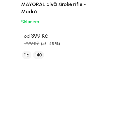
MAYORAL dívčí široké rifle -
Modrá
Skladem
399 Kč
od
729 Kč
(až –45 %)
116
140