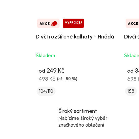
VÝPRODEJ
AKCE
AKCE
Dívčí rozšířené kalhoty - Hnědá
Dívčí 
Skladem
Sklad
249 Kč
3
od
od
498 Kč
698 
(až –50 %)
104/110
158
Široký sortiment
Nabízíme široký výběr
značkového oblečení