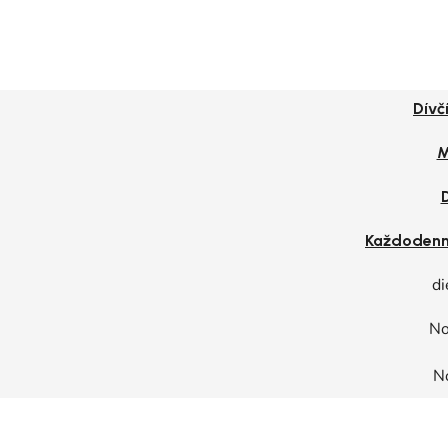
Dívč
M
Každodenn
di
No
N