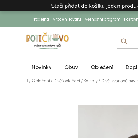
Přejít na obsah
Stačí přidat do košíku jeden prod
Prodejna
Vracení tovaru
Věrnostní program
Poštov
Novinky
Obuv
Oblečení
Dopl
Domů
/
/
/
/
Dívčí zvonové bavl
Oblečení
Dívčí oblečení
Kalhoty