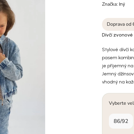
Značka:
Iný
Doprava od 
Dívčí zvonové 
Stylové dívčí 
pasem kombinu
je příjemný na
Jemný džínsov
vhodný na každ
Vyberte vel
86/92