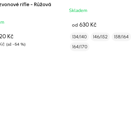
zvonové rifle - Růžová
Skladem
em
630 Kč
od
20 Kč
134/140
146/152
158/164
Kč
(až –54 %)
164/170