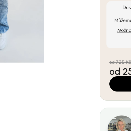
Dos
Můžeme 
Možnos
od 725 Kč
od
2
Měrná cen