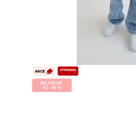
VÝPRODEJ
AKCE
OD 725 KČ
AŽ –65 %