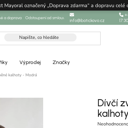
ukt Mayoral označený „Doprava zdarma“ a dopravu celé
+4
né a doprava
Odstoupení od smlouvy
info@botickovo.cz
17:3
ňky
Výprodej
Značky
něné kalhoty - Modrá
Dívčí 
kalhot
Průměrné hodno
Neohodnocen