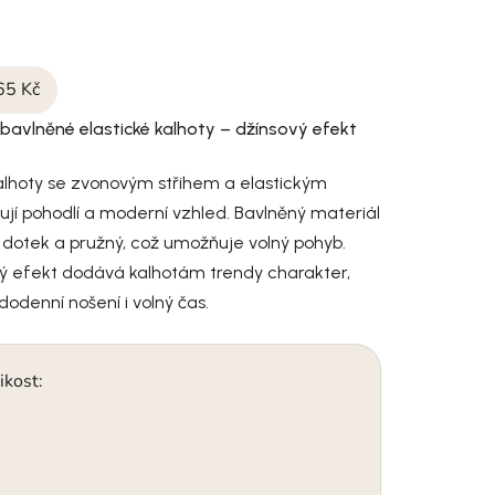
65 Kč
bavlněné elastické kalhoty – džínsový efekt
kalhoty se zvonovým střihem a elastickým
jí pohodlí a moderní vzhled. Bavlněný materiál
 dotek a pružný, což umožňuje volný pohyb.
ý efekt dodává kalhotám trendy charakter,
odenní nošení i volný čas.
ikost: