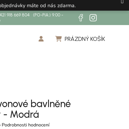
 objednávky máte od nás zdarma.
21 918 669 804 (PO-PIA:) 9:00 -
0
PRÁZDNÝ KOŠÍK
NÁKUPNÍ KOŠÍK
zvonové bavlněné
y - Modrá
cení produktu je 0,0 z 5 hvězdiček.
o
Podrobnosti hodnocení