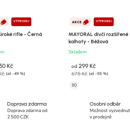
VÝPRODEJ
VÝPRODEJ
AKCE
široké rifle - Černá
MAYORAL dívčí rozšířené
kalhoty - Béžová
em
Skladem
50 Kč
299 Kč
od
Kč
675 Kč
(až –49 %)
(až –55 %)
110
Doprava zdarma
Osobní odběr
Doprava zdarma od
Možnost vyzvednutí
2 500 CZK
v prodejně