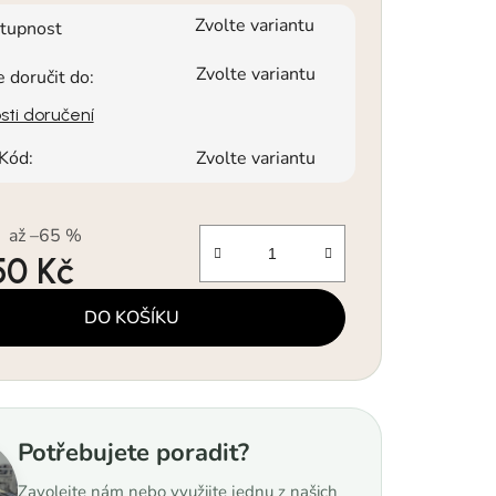
Zvolte variantu
tupnost
Zvolte variantu
doručit do:
ti doručení
Kód:
Zvolte variantu
až –65 %
50 Kč
a:
DO KOŠÍKU
Potřebujete poradit?
Zavolejte nám nebo využijte jednu z našich