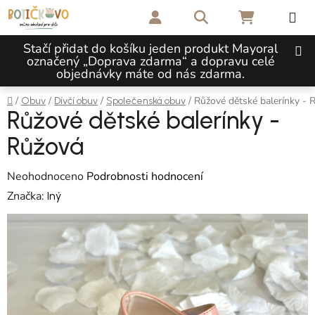
Přejít na obsah
Hledat
NÁKUPNÍ 
Stačí přidat do košíku jeden produkt Mayoral
označený „Doprava zdarma“ a dopravu celé
objednávky máte od nás zdarma.
Domů
/
/
/
/
Růžové dětské balerínky - 
Obuv
Dívčí obuv
Společenská obuv
Růžové dětské balerínky -
Růžová
Průměrné hodnocení produktu je 0,0 z 5 hvězdiček.
Neohodnoceno
Podrobnosti hodnocení
Značka:
Iný