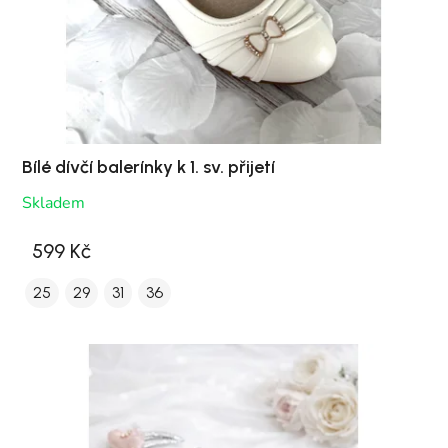
Bílé dívčí balerínky k 1. sv. přijetí
Skladem
599 Kč
25
29
31
36