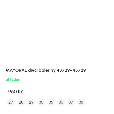
MAYORAL dívčí baleríny 43729+45729
Skladem
960 Kč
27
28
29
30
35
36
37
38