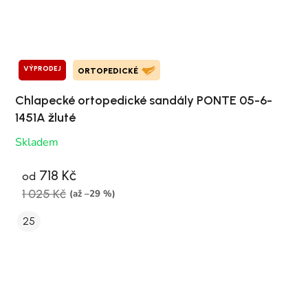
VÝPRODEJ
ORTOPEDICKÉ
Chlapecké ortopedické sandály PONTE 05-6-
1451A žluté
Skladem
718 Kč
od
1 025 Kč
(až –29 %)
25