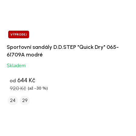
VÝPRODEJ
Sportovní sandály D.D.STEP "Quick Dry" 065-
61709A modré
Skladem
644 Kč
od
920 Kč
(až –30 %)
24
29