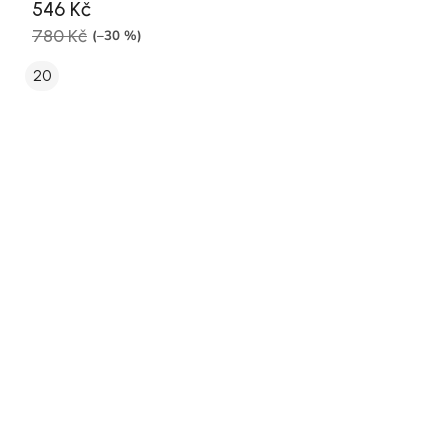
546 Kč
780 Kč
(–30 %)
20