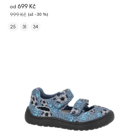
699 Kč
od
999 Kč
(až –30 %)
25
31
34