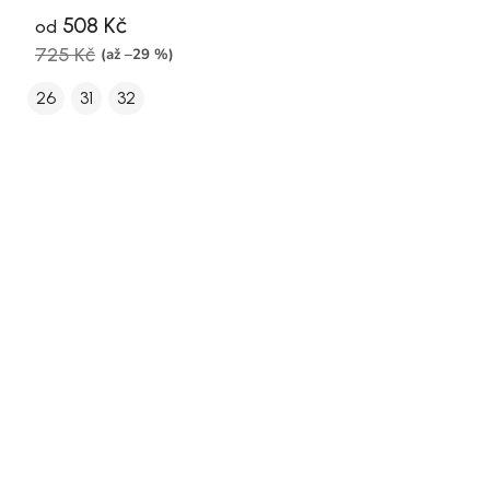
508 Kč
od
725 Kč
(až –29 %)
26
31
32