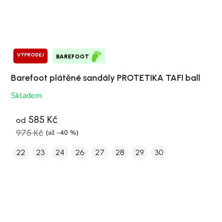
VÝPRODEJ
BAREFOOT
Barefoot plátěné sandály PROTETIKA TAFI ball
Skladem
585 Kč
od
975 Kč
(až –40 %)
22
23
24
26
27
28
29
30