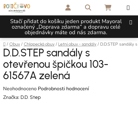
Přejít na obsah
Hledat
NÁKUPNÍ 
Stačí přidat do košíku jeden produkt Mayoral
označený „Doprava zdarma“ a dopravu celé
objednávky máte od nás zdarma.
Domů
/
/
/
/
D.D.STEP sandály s
Obuv
Chlapecká obuv
Letní obuv - sandály
D.D.STEP sandály s
otevřenou špičkou 103-
61567A zelená
Průměrné hodnocení produktu je 0,0 z 5 hvězdiček.
Neohodnoceno
Podrobnosti hodnocení
Značka:
D.D. Step