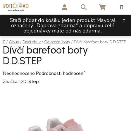
Přejít na obsah
Hledat
NÁKUPNÍ 
Stačí přidat do košíku jeden produkt Mayoral
označený „Doprava zdarma“ a dopravu celé
objednávky máte od nás zdarma.
Domů
/
/
/
/
Dívčí barefoot boty D.D.STEP
Obuv
Dívčí obuv
Celoroční boty
Dívčí barefoot boty
D.D.STEP
Průměrné hodnocení produktu je 0,0 z 5 hvězdiček.
Neohodnoceno
Podrobnosti hodnocení
Značka:
D.D. Step