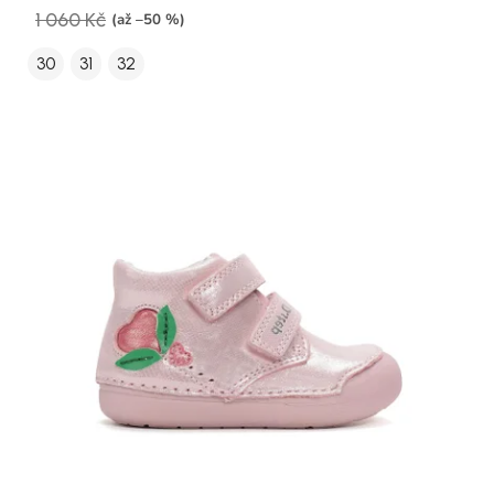
1 060 Kč
(až –50 %)
30
31
32