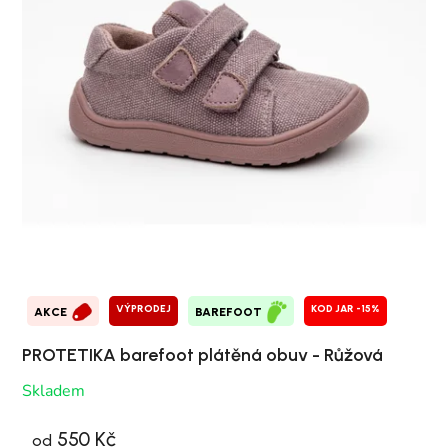
VÝPRODEJ
KOD JAR -15%
AKCE
BAREFOOT
PROTETIKA barefoot plátěná obuv - Růžová
Skladem
550 Kč
od