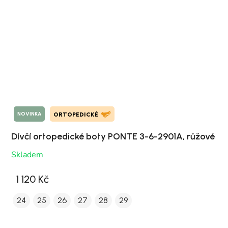
NOVINKA
ORTOPEDICKÉ
Dívčí ortopedické boty PONTE 3-6-2901A, růžové
Skladem
1 120 Kč
24
25
26
27
28
29