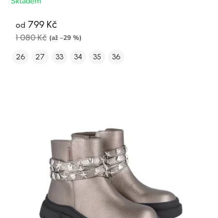
Skladem
799 Kč
od
1 080 Kč
(až –29 %)
26
27
33
34
35
36