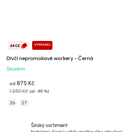
VÝPRODEJ
AKCE
Dívčí nepromokavé workery - Černá
Skladem
875 Kč
od
1 250 Kč
(až –90 %)
26
27
Široký sortiment
Nabízíme široký výběr značkového oblečení