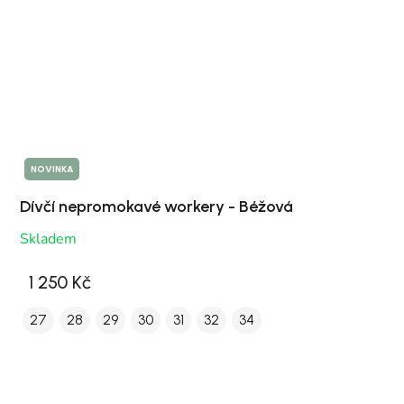
NOVINKA
Dívčí nepromokavé workery - Béžová
Skladem
1 250 Kč
27
28
29
30
31
32
34