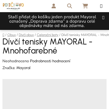
Přejít na obsah
Hledat
NÁKUPNÍ 
Stačí přidat do košíku jeden produkt Mayoral
označený „Doprava zdarma“ a dopravu celé
objednávky máte od nás zdarma.
Domů
/
/
/
/
Dívčí tenisky MAYORAL - Mnoh
Obuv
Dívčí obuv
Celoroční boty
Dívčí tenisky MAYORAL -
Mnohofarebné
Průměrné hodnocení produktu je 0,0 z 5 hvězdiček.
Neohodnoceno
Podrobnosti hodnocení
Značka:
Mayoral