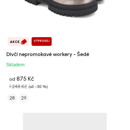
VÝPRODEJ
AKCE
Dívčí nepromokavé workery - Šedé
Skladem
875 Kč
od
1 248 Kč
(až –30 %)
28
29