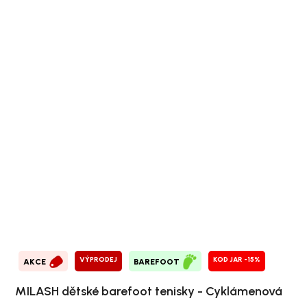
VÝPRODEJ
KOD JAR -15%
AKCE
BAREFOOT
MILASH dětské barefoot tenisky - Cyklámenová