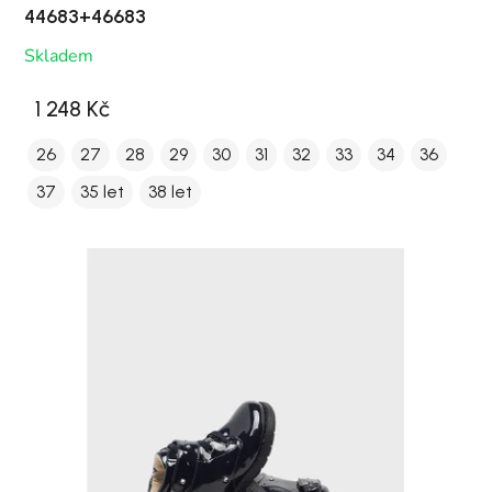
44683+46683
Skladem
1 248 Kč
26
27
28
29
30
31
32
33
34
36
37
35 let
38 let