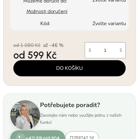
Zvolte variantu
Můžeme doručit do:
Možnosti doručení
Kód:
Zvolte variantu
od 1 080 Kč
až –46 %
od
599 Kč
Měrná cena:
DO KOŠÍKU
Potřebujete poradit?
Zavolejte nám nebo využijte jednu z našich
funkcí
+421 918 669 804
ZEPTAT SE